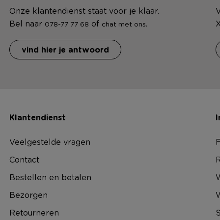
Onze klantendienst staat voor je klaar.
V
Bel naar
of
.
X
078-77 77 68
chat met ons
vind hier je antwoord
Klantendienst
I
Veelgestelde vragen
F
Contact
R
Bestellen en betalen
W
Bezorgen
Retourneren
S