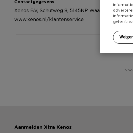
Contactgegevens
informati
Xenos B.V, Schutweg 8, 5145NP Waalwijk, Nederla
advertere
informati
www.xenos.nl/klantenservice
gebruik v
Weige
He
Voor
Aanmelden Xtra Xenos