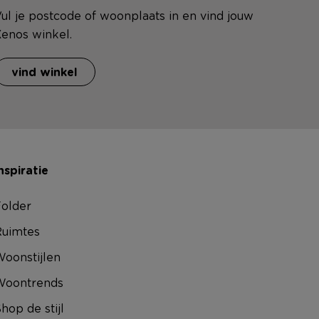
ul je postcode of woonplaats in en vind jouw
enos winkel.
vind winkel
nspiratie
older
uimtes
oonstijlen
Woontrends
hop de stijl