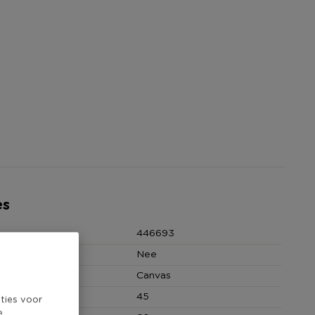
es
446693
Nee
Canvas
 (cm)
45
ties voor
e