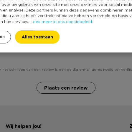
Producthoogte 
e over uw gebruik van onze site met onze partners voor social medi
Kleur
nd
n en analyse. Deze partners kunnen deze gegevens combineren me
e die u aan ze heeft verstrekt of die ze hebben verzameld op basis 
Duurzaamheidss
Lees meer in ons cookiebeleid.
an hun services.
Alles toestaan
ren
b jij Poster met lijst giraffe - 45x60 cm ? Schrijf een revi
 het schrijven van een review is een geldig e-mail adres nodig ter verific
Plaats een review
Wij helpen jou!
Z