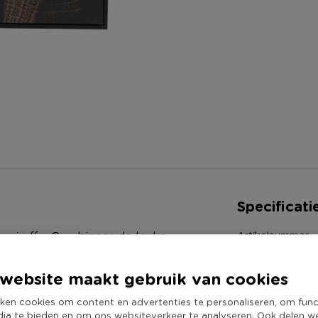
Specificati
Artikelnummer
n giraffe. Combineer de leuke
Online Only
p in de de woonkamer,
website maakt gebruik van cookies
Materiaal
Productbreedte
ken cookies om content en advertenties te personaliseren, om func
dia te bieden en om ons websiteverkeer te analyseren. Ook delen w