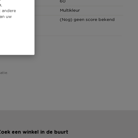
(cm)
60
a,
Multikleur
t andere
van uw
core
(Nog) geen score bekend
ew!
atie.
oek een winkel in de buurt