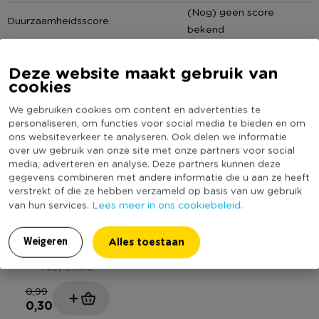
(Nog) geen score
Duurzaamheidsscore
bekend
Deze website maakt gebruik van
cookies
MEER UIT DEZE SERIE
We gebruiken cookies om content en advertenties te
personaliseren, om functies voor social media te bieden en om
ons websiteverkeer te analyseren. Ook delen we informatie
over uw gebruik van onze site met onze partners voor social
media, adverteren en analyse. Deze partners kunnen deze
gegevens combineren met andere informatie die u aan ze heeft
verstrekt of die ze hebben verzameld op basis van uw gebruik
Lees meer in ons cookiebeleid.
van hun services.
70% KORTING
Taartdecoratie
Alles toestaan
Weigeren
jungle - multikleur
Niet online
0,99
0,30