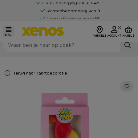
Gratis bezorging vanaf €45,-*
Klantenbeoordeling van 9
Achteraf betalen mogelijk
MENU
WINKELS
ACCOUNT
MANDJE
Terug naar
Taartdecoratie