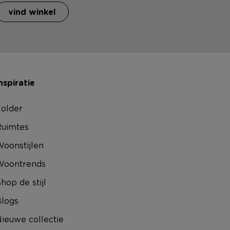
vind winkel
nspiratie
older
uimtes
oonstijlen
Woontrends
hop de stijl
logs
ieuwe collectie