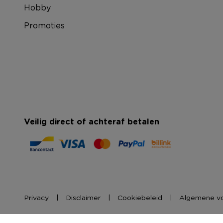
Hobby
Promoties
Veilig direct of achteraf betalen
Privacy
Disclaimer
Cookiebeleid
Algemene v