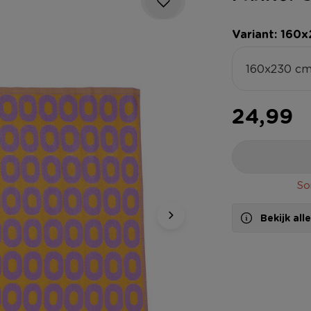
Variant: 160
160x230 c
24,99
So
Bekijk al