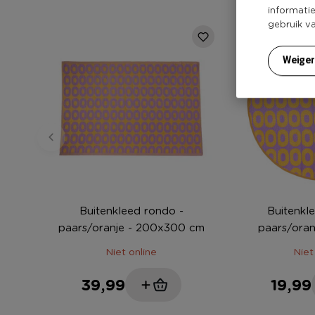
informati
gebruik v
Weige
Buitenkleed rondo -
Buitenkl
paars/oranje - 200x300 cm
paars/oran
Niet online
Niet
39,99
19,99