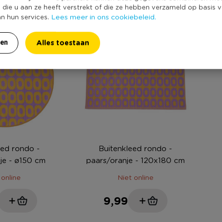
e die u aan ze heeft verstrekt of die ze hebben verzameld op basis 
Lees meer in ons cookiebeleid.
an hun services.
Alles toestaan
ren
eed rondo -
Buitenkleed rondo -
je - ø150 cm
paars/oranje - 120x180 cm
 online
Niet online
9,99