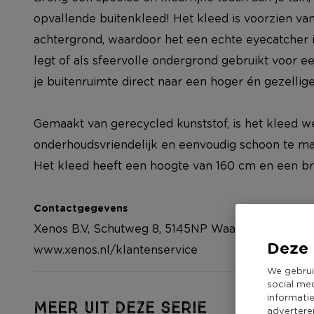
opvallende buitenkleed! Het kleed is voorzien va
achtergrond, waardoor het een echte eyecatcher is
legt of als sfeervolle ondergrond gebruikt voor een
je buitenruimte direct naar een hoger én gezellige
Gemaakt van gerecycled kunststof, is het kleed w
onderhoudsvriendelijk en eenvoudig schoon te ma
Het kleed heeft een hoogte van 160 cm en een b
Contactgegevens
Xenos B.V, Schutweg 8, 5145NP Waalwijk, Nederla
Deze 
www.xenos.nl/klantenservice
We gebrui
social me
informati
MEER UIT DEZE SERIE
advertere