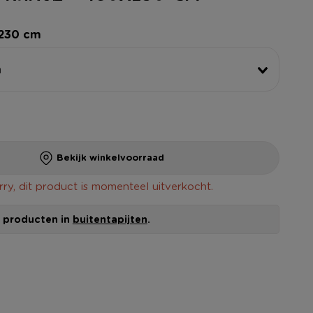
x230 cm
m
Bekijk winkelvoorraad
rry, dit product is momenteel uitverkocht.
le producten in
buitentapijten
.