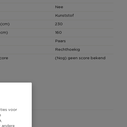
Nee
Kunststof
 (cm)
230
(cm)
160
Paars
Rechthoekig
core
(Nog) geen score bekend
ties voor
e
a,
t andere