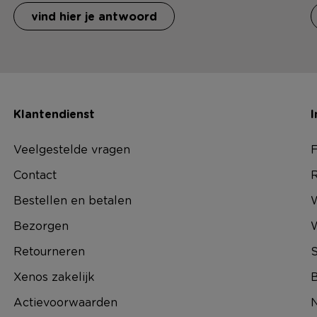
vind hier je antwoord
Klantendienst
I
Veelgestelde vragen
F
Contact
R
Bestellen en betalen
W
Bezorgen
Retourneren
S
Xenos zakelijk
B
Actievoorwaarden
N