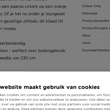
Online Only
n een paarse cirkels op een oranje
Materiaal
. Of je het nu onder je loungeset
Productbreedte
 gezellige zithoek, dit kleed tilt
Producthoogte 
r niveau.
Kleur
Vorm
eerbestendig,
Duurzaamheidss
ken – perfect voor buitengebruik.
reedte van 230 cm.
nd
website maakt gebruik van cookies
ken cookies om content en advertenties te personaliseren, om func
dia te bieden en om ons websiteverkeer te analyseren. Ook delen w
e over uw gebruik van onze site met onze partners voor social medi
n en analyse. Deze partners kunnen deze gegevens combineren me