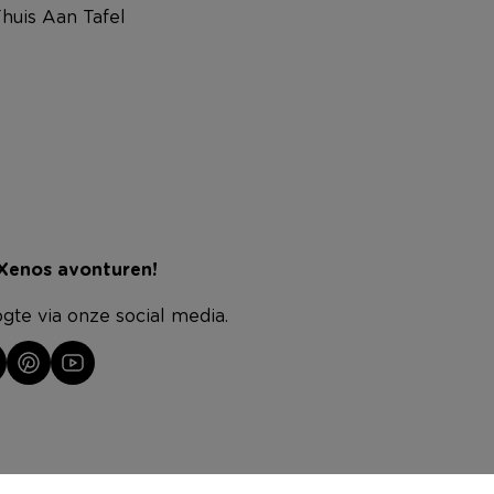
huis Aan Tafel
 Xenos avonturen!
ogte via onze social media.