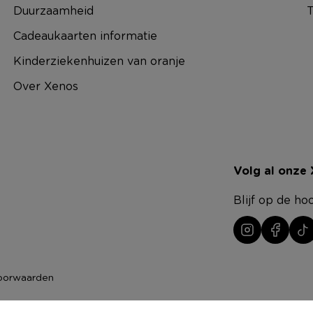
Duurzaamheid
T
Cadeaukaarten informatie
Kinderziekenhuizen van oranje
Over Xenos
Volg al onze
Blijf op de ho
oorwaarden