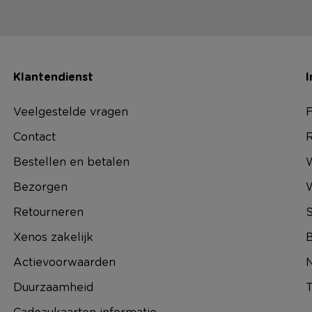
Klantendienst
I
Veelgestelde vragen
F
Contact
R
Bestellen en betalen
W
Bezorgen
Retourneren
S
Xenos zakelijk
B
Actievoorwaarden
N
Duurzaamheid
T
Cadeaukaarten informatie