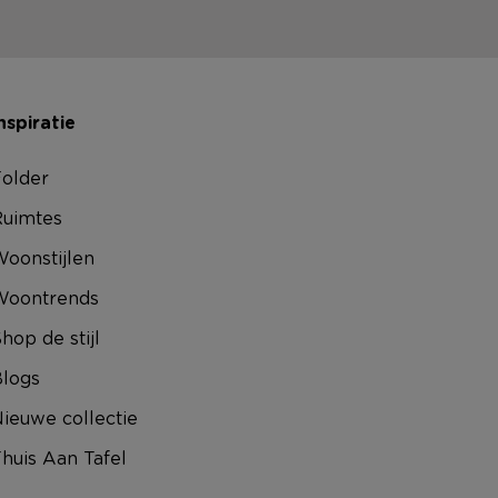
nspiratie
older
uimtes
oonstijlen
Woontrends
hop de stijl
logs
ieuwe collectie
huis Aan Tafel