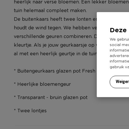
heerlijk naar verse bloemen. Een lekker bloemenge
tuin helemaal compleet maken.
De buitenkaars heeft twee lonten en geeft twee 
houdt de wind tegen. We hebben verschillende le
Deze 
verschillende geuren combineren. Dat is leuk wan
We gebrui
kleurtje. Als je jouw geurkaarsje op werkdagen voo
social me
informati
al met een heerlijk geurtje in de tuin.
advertere
informati
gebruik v
* Buitengeurkaars glazen pot Fresh Flowers
Weige
* Heerlijke bloemengeur
* Transparant - bruin glazen pot
* Twee lontjes