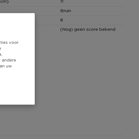
(cm)
11
Bruin
cm)
8
core
(Nog) geen score bekend
ties voor
e
a,
t andere
van uw