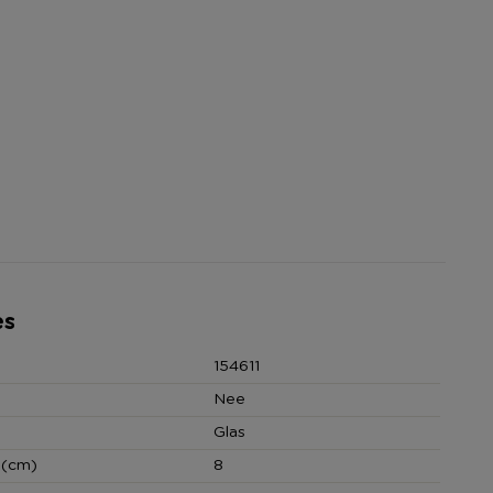
es
154611
Nee
Glas
 (cm)
8