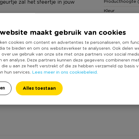
Producthoogte 
urtje zal het sfeertje in jouw
Kleur
Productlengte (
mooie vlammetjes. Het glaasje
Duurzaamheidss
kkere geuren. Je kan dus
website maakt gebruik van cookies
t elke geur heeft ook een eigen
ken cookies om content en advertenties te personaliseren, om func
r 18:00 uur besteld, zit je morgen
dia te bieden en om ons websiteverkeer te analyseren. Ook delen w
e over uw gebruik van onze site met onze partners voor social medi
n en analyse. Deze partners kunnen deze gegevens combineren me
e die u aan ze heeft verstrekt of die ze hebben verzameld op basis 
Lees meer in ons cookiebeleid.
an hun services.
Alles toestaan
ren