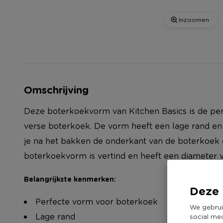
Inzoomen
Omschrijving
Deze boterkoekvorm van Kitchen Basics is de pe
verse boterkoek. De vorm heeft een lage rand en 
je na het bakken de onderkant van de boterkoek 
boterkoekvorm is vertind en heeft een diameter 
Belangrijkste kenmerken:
Deze 
Perfecte vorm voor boterkoek
We gebrui
Lage rand
social me