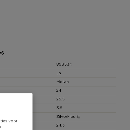
es
893534
Ja
Metaal
24
 (cm)
25.5
(cm)
3.8
Zilverkleurig
ties voor
cm)
24.3
e