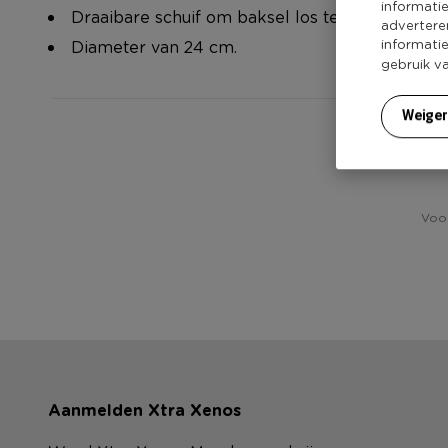
informati
Draaibare schuif om baksel los te maken van 
advertere
informati
Diameter van 24 cm.
gebruik v
Weige
Voor
Aanmelden Xtra Xenos