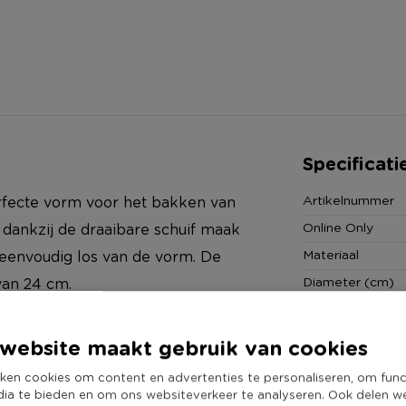
Specificati
Artikelnummer
rfecte vorm voor het bakken van
Online Only
dankzij de draaibare schuif maak
Materiaal
eenvoudig los van de vorm. De
Diameter (cm)
van 24 cm.
Productbreedte
Producthoogte 
website maakt gebruik van cookies
Kleur
ken cookies om content en advertenties te personaliseren, om func
Productlengte (
dia te bieden en om ons websiteverkeer te analyseren. Ook delen w