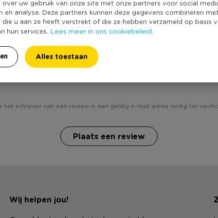
e over uw gebruik van onze site met onze partners voor social medi
Merk
de vorm
n en analyse. Deze partners kunnen deze gegevens combineren me
Duurzaamheidss
e die u aan ze heeft verstrekt of die ze hebben verzameld op basis 
Lees meer in ons cookiebeleid.
an hun services.
Alles toestaan
ren
Heb jij Boterkoekvorm - 24 cm? Schrijf een review!
 het schrijven van een review is een geldig e-mail adres nodig ter verific
Plaats een review
Wij helpen jou!
Z