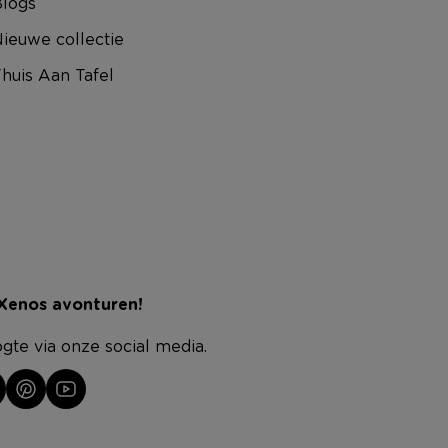
logs
ieuwe collectie
huis Aan Tafel
 Xenos avonturen!
ogte via onze social media.