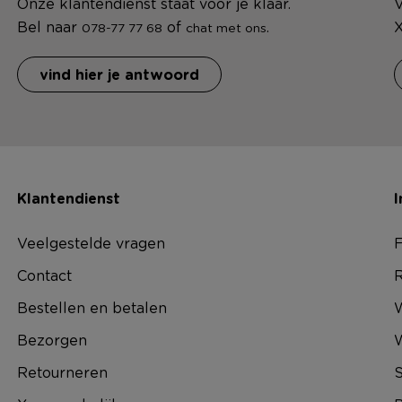
Onze klantendienst staat voor je klaar.
V
Bel naar
of
.
X
078-77 77 68
chat met ons
vind hier je antwoord
Klantendienst
I
Veelgestelde vragen
F
Contact
R
Bestellen en betalen
W
Bezorgen
Retourneren
S