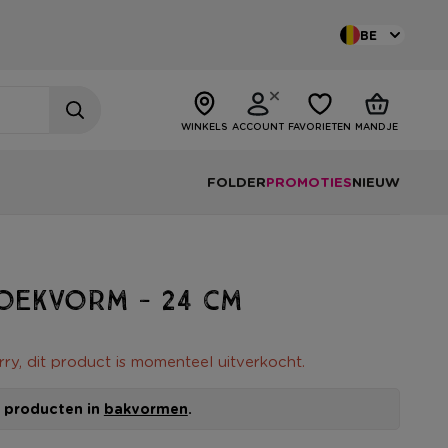
BE
WINKELS
ACCOUNT
FAVORIETEN
MANDJE
FOLDER
PROMOTIES
NIEUW
oekvorm - 24 cm
rry, dit product is momenteel uitverkocht.
le producten in
bakvormen
.