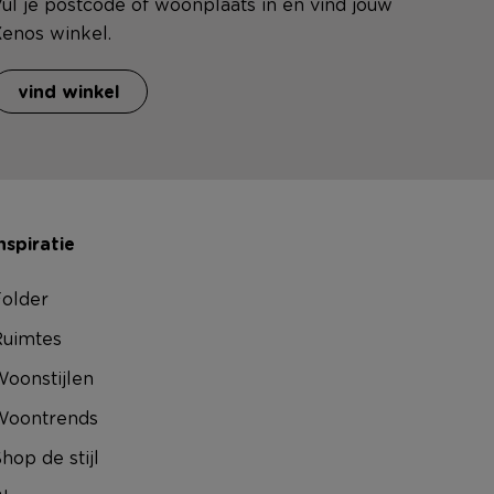
ul je postcode of woonplaats in en vind jouw
enos winkel.
vind winkel
nspiratie
older
uimtes
oonstijlen
Woontrends
hop de stijl