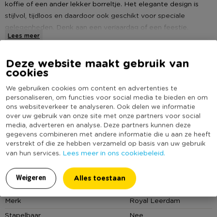
koffie of een ander lekker borreltje. Het elegante design is
stijlvol, tijdloos en daardoor ook geschikt voor speciale
gelegenheden. Denk aan een verjaardag of een feestje.
Lees meer
Dankzij dit Oud-Hollandse roemer glas geniet je namelijk nog
meer van je drankje. Het glas heeft een hoogte van 12 cm en
Deze website maakt gebruik van
Specificaties
een Ø van 5 cm. Het borreltje is gemaakt van hoogwaardig
cookies
kwaliteitsglas en is daarom vaatwasmachinebestendig.
Artikelnummer
104001
We gebruiken cookies om content en advertenties te
personaliseren, om functies voor social media te bieden en om
Online Only
Nee
* Geschikt voor borrels en likeur
ons websiteverkeer te analyseren. Ook delen we informatie
Materiaal
Glas
over uw gebruik van onze site met onze partners voor social
* Inhoud 44 ml
media, adverteren en analyse. Deze partners kunnen deze
Productbreedte (cm)
5
gegevens combineren met andere informatie die u aan ze heeft
Producthoogte (cm)
12
verstrekt of die ze hebben verzameld op basis van uw gebruik
* Vaatwasmachinebestendig
Lees meer in ons cookiebeleid.
van hun services.
Kleur
Transparant
Royal Leerdam
Inhoud in liter
0,044
Alles toestaan
Royal Leerdam is een hoogwaardig Nederlands glasmerk met een geschiedenis die teruggaat tot 1878. De collectie bestaat uit glazen
Weigeren
met een tijdloze uitstraling die passen bij uiteenlopende momenten en tafelstijlen. Of je nu een glas water, wijn, bier of frisdrank serveert,
Royal Leerdam biedt glaswerk dat zowel geschikt is voor dagelijks gebruik als voor gezellige diners en feestelijke gelegenheden. Zo
Productlengte (cm)
5
geniet je van een stijlvolle presentatie van iedere drank.
Merk
Royal Leerdam
Stapelbaar
Nee