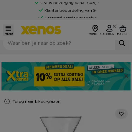
Gratis bezorging vanaf €45,-*
Klantenbeoordeling van 9
Achteraf betalen mogelijk
MENU
WINKELS
ACCOUNT
MANDJE
Terug naar
Likeurglazen