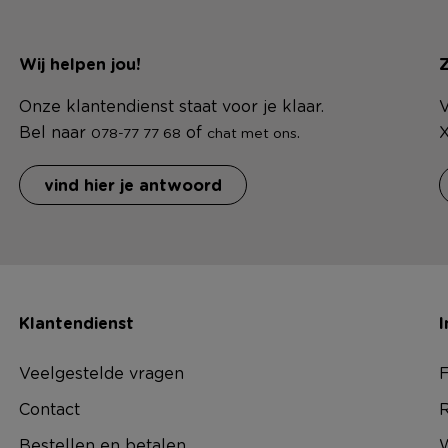
Wij helpen jou!
Z
Onze klantendienst staat voor je klaar.
V
Bel naar
of
.
X
078-77 77 68
chat met ons
vind hier je antwoord
Klantendienst
I
Veelgestelde vragen
F
Contact
R
Bestellen en betalen
W