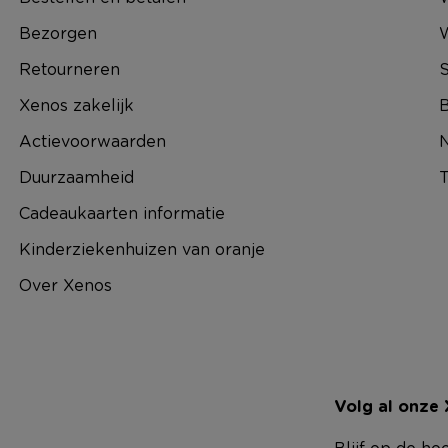
Bezorgen
Retourneren
S
Xenos zakelijk
B
Actievoorwaarden
N
Duurzaamheid
T
Cadeaukaarten informatie
Kinderziekenhuizen van oranje
Over Xenos
Volg al onze
Blijf op de ho