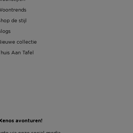
Woontrends
hop de stijl
logs
ieuwe collectie
huis Aan Tafel
 Xenos avonturen!
ogte via onze social media.