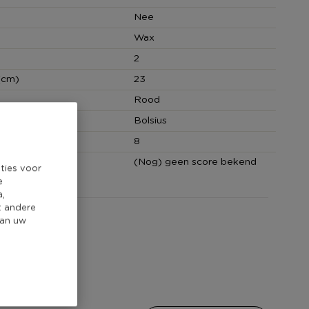
Nee
Wax
2
(cm)
23
Rood
Bolsius
n
8
core
(Nog) geen score bekend
ties voor
e
a,
t andere
van uw