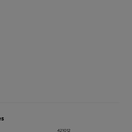
es
421012