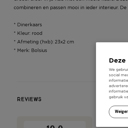
combineren en passen mooi in ieder interieur. De 
* Dinerkaars
* Kleur: rood
* Afmeting (hxb): 23x2 cm
* Merk: Bolsius
Deze 
We gebrui
social me
informati
advertere
informati
gebruik v
Reviews
Weige