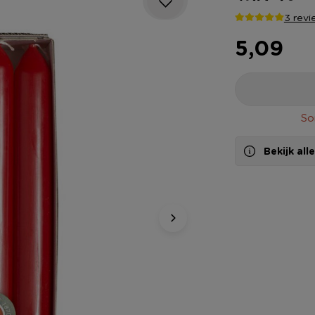
3 revi
5,09
So
Bekijk al