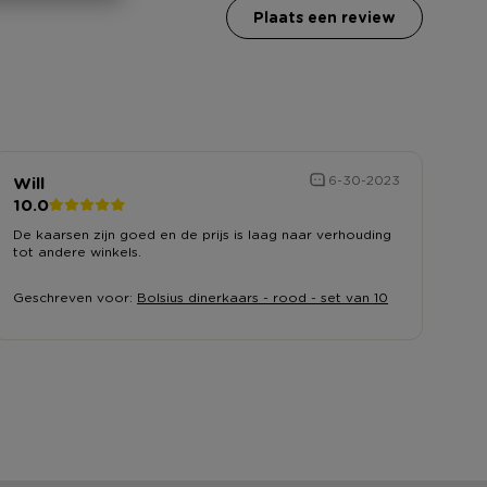
plaats een review
Will
6-30-2023
10.0
De kaarsen zijn goed en de prijs is laag naar verhouding
tot andere winkels.
Geschreven voor:
Bolsius dinerkaars - rood - set van 10