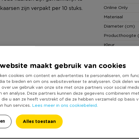
Online Only
kaarsen zijn verpakt per 10 stuks.
Materiaal
Diameter (cm)
Producthoogte 
Kleur
Merk
Aantal brandure
website maakt gebruik van cookies
Duurzaamheidss
ken cookies om content en advertenties te personaliseren, om func
dia te bieden en om ons websiteverkeer te analyseren. Ook delen w
e over uw gebruik van onze site met onze partners voor social medi
n en analyse. Deze partners kunnen deze gegevens combineren me
e die u aan ze heeft verstrekt of die ze hebben verzameld op basis 
Lees meer in ons cookiebeleid.
an hun services.
Alles toestaan
ren