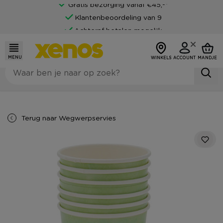
Gratis bezorging vanaf €45,-*
Klantenbeoordeling van 9
Achteraf betalen mogelijk
MENU
WINKELS
ACCOUNT
MANDJE
Terug naar
Wegwerpservies