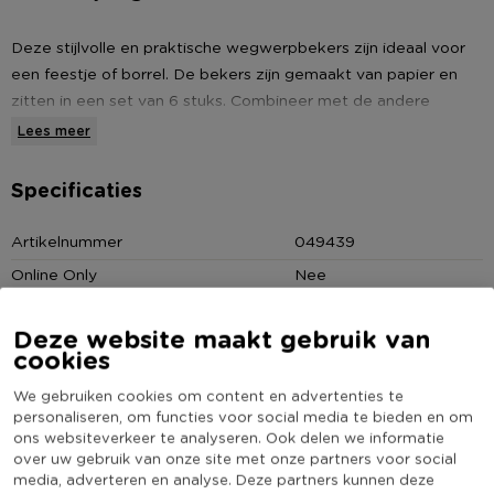
Deze stijlvolle en praktische wegwerpbekers zijn ideaal voor
een feestje of borrel. De bekers zijn gemaakt van papier en
zitten in een set van 6 stuks. Combineer met de andere
artikelen uit deze serie om er een mooi geheel van te maken.
Lees meer
* Wegwerpbekers papier
Specificaties
* Set van 6
* Blauw/goud van kleur
Artikelnummer
049439
Online Only
Nee
Materiaal
Papier
Deze website maakt gebruik van
Diameter (cm)
8
cookies
Producthoogte (cm)
9
We gebruiken cookies om content en advertenties te
Kleur
Blauw
personaliseren, om functies voor social media te bieden en om
ons websiteverkeer te analyseren. Ook delen we informatie
(Nog) geen score
Duurzaamheidsscore
over uw gebruik van onze site met onze partners voor social
bekend
media, adverteren en analyse. Deze partners kunnen deze