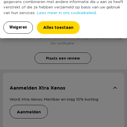
gegevens combineren met andere informatie die u aan ze heeft
verstrekt of die ze hebben verzameld op basis van uw gebruik
Lees meer in ons cookiebeleid.
van hun services.
Heb jij Beker enjoy - set van 6? Schrijf een review!
Alles toestaan
Weigeren
Voor het schrijven van een review is een geldig e-mail adres nodig
ter verificatie.
Plaats een review
Aanmelden Xtra Xenos
Word Xtra Xenos Member en krijg 10% korting
aanmelden