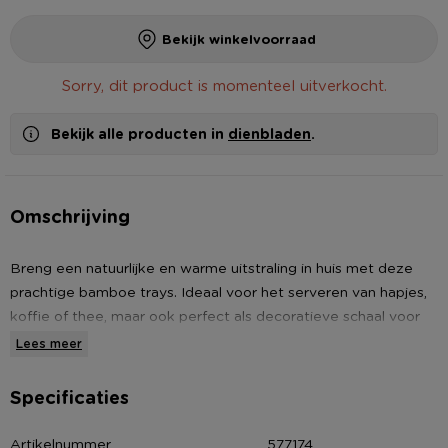
Bekijk winkelvoorraad
Sorry, dit product is momenteel uitverkocht.
Bekijk alle producten in
dienbladen
.
Omschrijving
Breng een natuurlijke en warme uitstraling in huis met deze
prachtige bamboe trays. Ideaal voor het serveren van hapjes,
koffie of thee, maar ook perfect als decoratieve schaal voor
kaarsen, accessoires of sieraden. De afgeronde hoeken en
Lees meer
verhoogde randen zorgen voor een luxe uitstraling en maken
het makkelijk om de tray te dragen zonder dat spullen eraf
Specificaties
glijden. Geef je keuken of woonkamer een natuurlijke en
elegante touch met deze veelzijdige bamboe trays.
Artikelnummer
577174