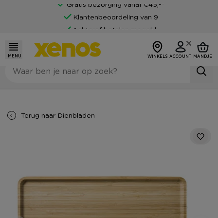
Gratis bezorging vanaf €45,-*
Klantenbeoordeling van 9
Achteraf betalen mogelijk
MENU
WINKELS
ACCOUNT
MANDJE
Terug naar
Dienbladen