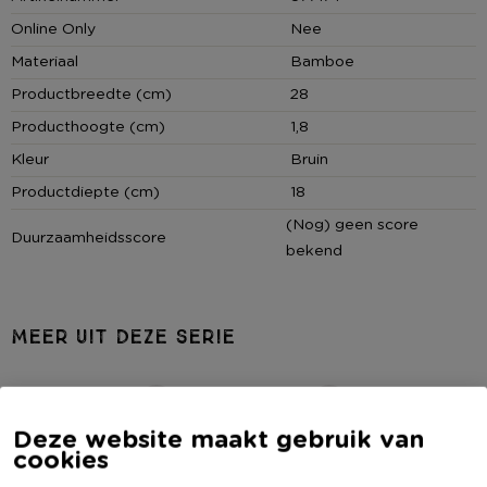
Online Only
Nee
Materiaal
Bamboe
Productbreedte (cm)
28
Producthoogte (cm)
1,8
Kleur
Bruin
Productdiepte (cm)
18
(Nog) geen score
Duurzaamheidsscore
bekend
MEER UIT DEZE SERIE
Deze website maakt gebruik van
cookies