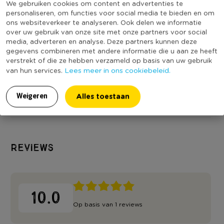
We gebruiken cookies om content en advertenties te
personaliseren, om functies voor social media te bieden en om
ons websiteverkeer te analyseren. Ook delen we informatie
Bamboe tray groot -
Bamboe tray
over uw gebruik van onze site met onze partners voor social
media, adverteren en analyse. Deze partners kunnen deze
bruin - 1.8x44x25.5
vierkant - bruin -
gegevens combineren met andere informatie die u aan ze heeft
cm
1.8x24.5x24.5 cm
Niet online
Niet online
verstrekt of die ze hebben verzameld op basis van uw gebruik
Lees meer in ons cookiebeleid.
van hun services.
7,99
4,99
Alles toestaan
Weigeren
Reviews
10.0
Op basis van 1 reviews