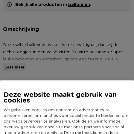
Bekijk alle producten in
ballonnen
.
Omschrijving
Deze witte ballonnen wink zien er schattig uit, dankzij de
dichte oogjes. In een zakje zitten 10 witte ballonnen. Super
leuke ballonnen en onmisbaar tijdens een feestje. Ze zijn
gemaakt van natuurlijk rubberlatex. Kijk voor nog meer
Lees meer
feestversiering, zoals slingers en confettikanonnen, in ons
assortiment om je feestje compleet te maken.
Specificaties
Deze website maakt gebruik van
* Ballonnen wink
Artikelnummer
272348
cookies
* 10 stuks
Online Only
Nee
* Wit van kleur
We gebruiken cookies om content en advertenties te
Materiaal
Rubber
personaliseren, om functies voor social media te bieden en om
* Gemaakt van natuurlijk rubberlatex
ons websiteverkeer te analyseren. Ook delen we informatie
(Nog) geen score
over uw gebruik van onze site met onze partners voor social
Duurzaamheidsscore
bekend
media, adverteren en analyse. Deze partners kunnen deze