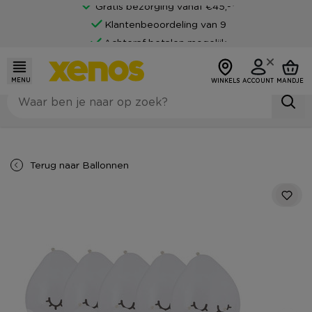
Gratis bezorging vanaf €45,-*
Klantenbeoordeling van 9
Achteraf betalen mogelijk
MENU
WINKELS
ACCOUNT
MANDJE
Terug naar
Ballonnen