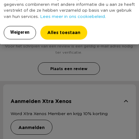
gegevens combineren met andere informatie die u aan ze heeft
verstrekt of die ze hebben verzameld op basis van uw gebruik
Lees meer in ons cookiebeleid.
van hun services.
Heb jij Ballon wink - 10 stuks ? Schrijf een review!
Alles toestaan
Weigeren
Voor het schrijven van een review is een geldig e-mail adres nodig
ter verificatie.
Plaats een review
Aanmelden Xtra Xenos
Word Xtra Xenos Member en krijg 10% korting
aanmelden