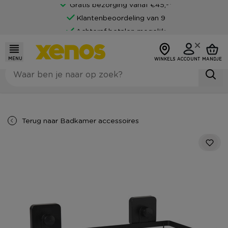
Gratis bezorging vanaf €45,-*
Klantenbeoordeling van 9
Achteraf betalen mogelijk
MENU
WINKELS
ACCOUNT
MANDJE
Terug naar
Badkamer accessoires