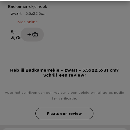
Badkamerrekje hoek
- zwart - 5.5x22.5x31
cm
Niet online
5,-
3,75
Heb jij Badkamerrekje - zwart - 5.5x22.5x31 cm?
Schrijf een review!
Voor het schrijven van een review is een geldig e-mail adres nodig
ter verificatie.
Plaats een review