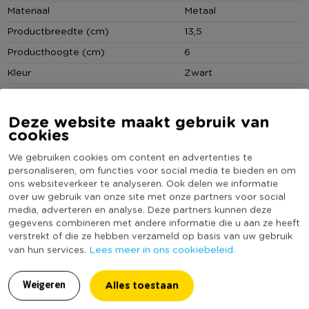
Materiaal
Metaal
Productbreedte (cm)
13,5
Producthoogte (cm)
6
Kleur
Zwart
Productdiepte (cm)
34
(Nog) geen score
Deze website maakt gebruik van
Duurzaamheidsscore
bekend
cookies
We gebruiken cookies om content en advertenties te
personaliseren, om functies voor social media te bieden en om
ons websiteverkeer te analyseren. Ook delen we informatie
MEER UIT DEZE SERIE
over uw gebruik van onze site met onze partners voor social
media, adverteren en analyse. Deze partners kunnen deze
gegevens combineren met andere informatie die u aan ze heeft
verstrekt of die ze hebben verzameld op basis van uw gebruik
Lees meer in ons cookiebeleid.
van hun services.
Alles toestaan
Weigeren
25% KORTING