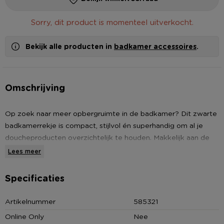
Sorry, dit product is momenteel uitverkocht.
Bekijk alle producten in
badkamer accessoires
.
Omschrijving
Op zoek naar meer opbergruimte in de badkamer? Dit zwarte
badkamerrekje is compact, stijlvol én superhandig om al je
doucheproducten overzichtelijk te houden. Makkelijk aan de
muur te bevestigen of op een plankje te plaatsen.
Lees meer
Specificaties
Artikelnummer
585321
Online Only
Nee