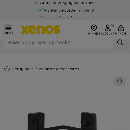
Gratis bezorging vanaf €45,-*
Klantenbeoordeling van 9
Achteraf betalen mogelijk
MENU
WINKELS
ACCOUNT
MANDJE
Terug naar
Badkamer accessoires