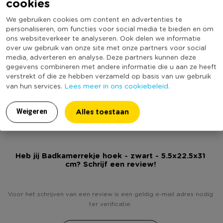
cookies
Online Only
Nee
We gebruiken cookies om content en advertenties te
Materiaal
Metaal
personaliseren, om functies voor social media te bieden en om
Productbreedte (cm)
22,5
ons websiteverkeer te analyseren. Ook delen we informatie
over uw gebruik van onze site met onze partners voor social
Producthoogte (cm)
5,5
media, adverteren en analyse. Deze partners kunnen deze
Kleur
Zwart
gegevens combineren met andere informatie die u aan ze heeft
verstrekt of die ze hebben verzameld op basis van uw gebruik
Productdiepte (cm)
31
Lees meer in ons cookiebeleid.
van hun services.
(Nog) geen score
Duurzaamheidsscore
bekend
Alles toestaan
Weigeren
Heb jij Badkamerrekje hoek - zwart - 5.5x22.5x31
cm? Schrijf een review!
Voor het schrijven van een review is een geldig e-mail adres nodig
ter verificatie.