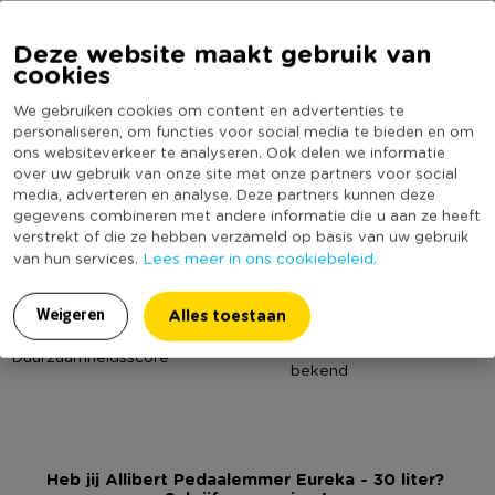
Online Only
Ja
Sinds 1949 ontwikkelt Curver huishoudelijke producten.
Materiaal
Kunststof
Deze website maakt gebruik van
Inmiddels is Curver uitgegroeid tot een internationaal bedrijf
cookies
dat is gespecialiseerd in de ontwikkeling en verkoop van
Productbreedte (cm)
30
kunststof huishoudelijke producten. Bij de ontwikkeling van
We gebruiken cookies om content en advertenties te
Producthoogte (cm)
47.5
producten stelt Curver gebruiksgemak, gebruiksvriendelijkheid
personaliseren, om functies voor social media te bieden en om
Kleur
Grijs
ons websiteverkeer te analyseren. Ook delen we informatie
en design voorop. De producten moeten het leven
over uw gebruik van onze site met onze partners voor social
Inhoud in liter
30
gemakkelijker en gezelliger maken. Met speerpunten als
media, adverteren en analyse. Deze partners kunnen deze
innovatie en design zorgt Curver ervoor dat zijn voorop lopen
Productlengte (cm)
33.5
gegevens combineren met andere informatie die u aan ze heeft
in de markt.
verstrekt of die ze hebben verzameld op basis van uw gebruik
Merk
Allibert
Lees meer in ons cookiebeleid.
van hun services.
Deksel
Ja
Vingerafdruk vrij
Ja
Alles toestaan
Weigeren
(Nog) geen score
Duurzaamheidsscore
bekend
Heb jij Allibert Pedaalemmer Eureka - 30 liter?