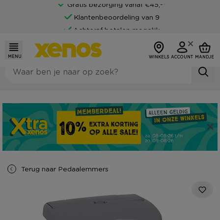
Gratis bezorging vanaf €45,-*
Klantenbeoordeling van 9
Achteraf betalen mogelijk
MENU
WINKELS
ACCOUNT
MANDJE
Terug naar
Pedaalemmers