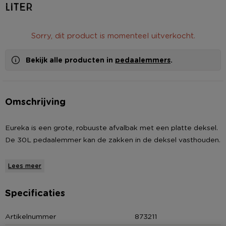
liter
Sorry, dit product is momenteel uitverkocht.
Bekijk alle producten in
pedaalemmers
.
Omschrijving
Eureka is een grote, robuuste afvalbak met een platte deksel.
De 30L pedaalemmer kan de zakken in de deksel vasthouden.
* Robuuste vuilbak
Lees meer
* Platte deksel
* Opbergvakje voor afvalzak
Specificaties
* Met handing voetpedaal
Artikelnummer
873211
Over Curver