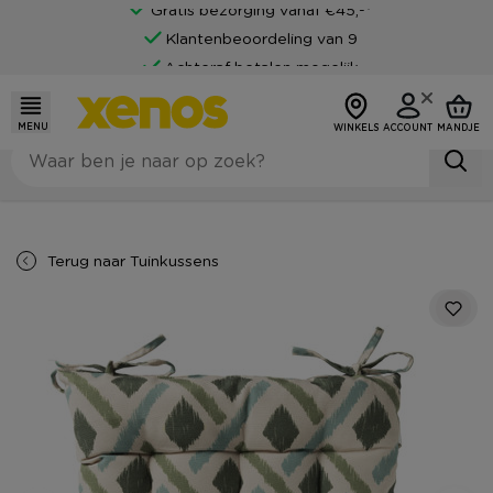
Gratis bezorging vanaf €45,-*
Klantenbeoordeling van 9
Achteraf betalen mogelijk
MENU
WINKELS
ACCOUNT
MANDJE
Terug naar
Tuinkussens