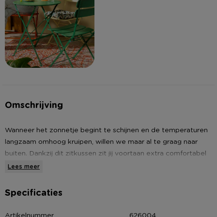
Omschrijving
Wanneer het zonnetje begint te schijnen en de temperaturen
langzaam omhoog kruipen, willen we maar al te graag naar
buiten. Dankzij dit zitkussen zit jij voortaan extra comfortabel
op je tuinstoel. Het kussen heeft een ruiten patroon in de
Lees meer
kleuren beige, groen en blauw en heeft een hoogte van 40 cm
en een breedte van 40 cm. Het zitkussen is verkrijgbaar in
Specificaties
verschillende kleuren.
Artikelnummer
626004