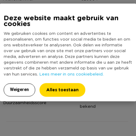
De kussenhoes is gemaakt van 95% polyester en 5% katoen,
Online Only
Nee
de vulling is gemaakt van 100% polyester. Dit kussen is
Deze website maakt gebruik van
Materiaal
Polyester
voorzien van een vulling.
cookies
Productbreedte (cm)
40
Contactgegevens
We gebruiken cookies om content en advertenties te
Producthoogte (cm)
40
personaliseren, om functies voor social media te bieden en om
Xenos B.V, Schutweg 8, 5145NP Waalwijk, Nederland
Kleur
Groen
ons websiteverkeer te analyseren. Ook delen we informatie
www.xenos.nl/klantenservice
over uw gebruik van onze site met onze partners voor social
Print
Effen
media, adverteren en analyse. Deze partners kunnen deze
gegevens combineren met andere informatie die u aan ze heeft
Vorm
Vierkant
verstrekt of die ze hebben verzameld op basis van uw gebruik
Met print
Nee
Lees meer in ons cookiebeleid.
van hun services.
Binnen of buitengebruik
Binnen en Buiten
Alles toestaan
Met afritsbare hoes
Nee
Weigeren
(Nog) geen score
Duurzaamheidsscore
bekend