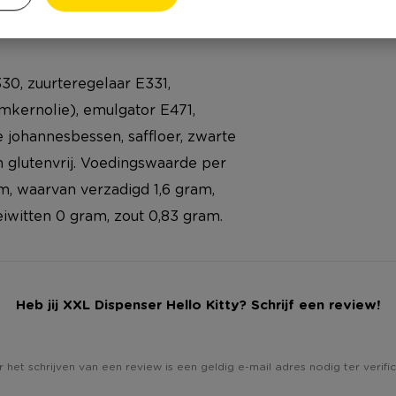
330, zuurteregelaar E331,
mkernolie), emulgator E471,
te johannesbessen, saffloer, zwarte
n glutenvrij. Voedingswaarde per
am, waarvan verzadigd 1,6 gram,
iwitten 0 gram, zout 0,83 gram.
Heb jij XXL Dispenser Hello Kitty? Schrijf een review!
 het schrijven van een review is een geldig e-mail adres nodig ter verific