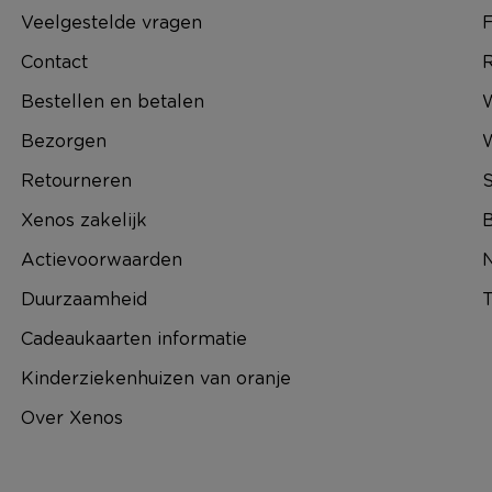
Veelgestelde vragen
F
Contact
R
Bestellen en betalen
W
Bezorgen
Retourneren
S
Xenos zakelijk
B
Actievoorwaarden
N
Duurzaamheid
T
Cadeaukaarten informatie
Kinderziekenhuizen van oranje
Over Xenos