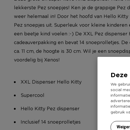
lekkerste Pez snoepjes! Ken je de grappige Pez d
weer helemaal in! Door het hoofd van Hello Kitty 
Pez snoepjes uit. Superleuk voor kleine kinderen
een beetje kind voelen :-) De XXL Pez dispenser H
cadeauverpakking en bevat 14 snoeprolletjes. De
ca. 11 cm, de hoogte is 30 cm. Wil je een snoepd
voordelig bij Xenos!
Deze 
XXL Dispenser Hello Kitty
We gebrui
social me
Supercool
informati
advertere
informati
Hello Kitty Pez dispenser
gebruik v
Inclusief 14 snoeprolletjes
Weige