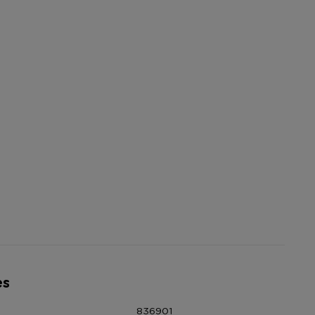
es
836901