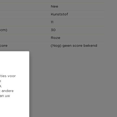
Nee
Kunststof
11
(cm)
30
Roze
core
(Nog) geen score bekend
ties voor
e
a,
t andere
van uw