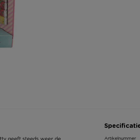
Specificati
Artikelnummer
tty geeft steeds weer de