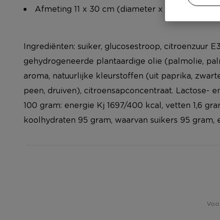
Afmeting 11 x 30 cm (diameter x hoogte)
Ingrediënten: suiker, glucosestroop, citroenzuur E
gehydrogeneerde plantaardige olie (palmolie, pal
aroma, natuurlijke kleurstoffen (uit paprika, zwar
peen, druiven), citroensapconcentraat. Lactose- e
100 gram: energie Kj 1697/400 kcal, vetten 1,6 gr
koolhydraten 95 gram, waarvan suikers 95 gram, e
Voor