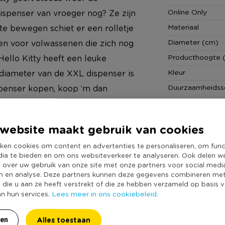
Online Only
ispenser van vroeger nog? Ze zijn
Materiaal
te bewegen schiet er een rolletje
Diameter (cm)
 en voor volwassenen die zich nog
Producthoogte 
ello Kitty heeft een leuke
Kleur
 diameter van de XXL dispenser is
Duurzaamheidss
ispenser kopen, koop ‘m dan
website maakt gebruik van cookies
ken cookies om content en advertenties te personaliseren, om func
dia te bieden en om ons websiteverkeer te analyseren. Ook delen w
e over uw gebruik van onze site met onze partners voor social medi
n en analyse. Deze partners kunnen deze gegevens combineren me
e die u aan ze heeft verstrekt of die ze hebben verzameld op basis 
Lees meer in ons cookiebeleid.
an hun services.
Alles toestaan
ren