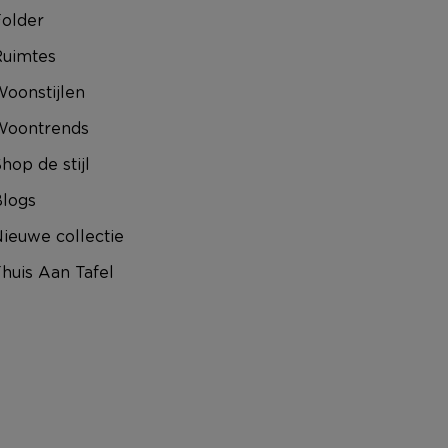
older
uimtes
oonstijlen
Woontrends
hop de stijl
logs
ieuwe collectie
huis Aan Tafel