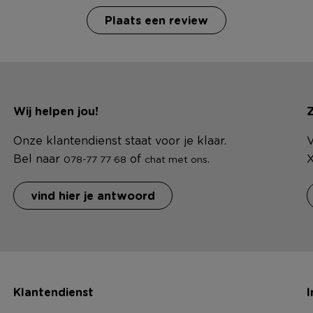
Plaats een review
Wij helpen jou!
Z
Onze klantendienst staat voor je klaar.
V
Bel naar
of
.
X
078-77 77 68
chat met ons
vind hier je antwoord
Klantendienst
I