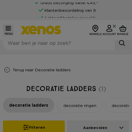
Gratis bezorging vanaf €45,-*
Klantenbeoordeling van 9
Achteraf betalen mogelijk
MENU
WINKELS
ACCOUNT
MANDJE
Terug naar
Decoratie ladders
Decoratie ladders
(1)
decoratie ladders
decoratie ringen
decoratie 
Filteren
Aanbevolen