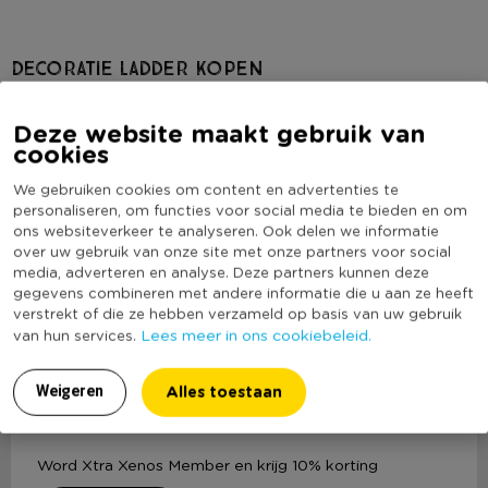
Decoratie ladder kopen
Decoratie ladders zijn helemaal on-trend. Bij Xenos hebben we
daarom een mooi aanbod aan leuke deco ladders. Of je nu een
Deze website maakt gebruik van
houten ladder wilt of eentje van metaal, bij ons ben je aan het
cookies
juiste adres. Maak jouw slaapkamer of badkamer leuker door
We gebruiken cookies om content en advertenties te
een decoratie ladder te kopen. Zo’n ladder neemt weinig
personaliseren, om functies voor social media te bieden en om
ruimte in beslag en je kunt er lekker mee variëren, ook in
ons websiteverkeer te analyseren. Ook delen we informatie
combinatie met onze andere
woondecoratie
. Plaats de ladder
over uw gebruik van onze site met onze partners voor social
media, adverteren en analyse. Deze partners kunnen deze
bijvoorbeeld tegen een kale wand in de slaapkamer met leuke
gegevens combineren met andere informatie die u aan ze heeft
verlichting
en
slingers
er omheen. Liever eentje in de
verstrekt of die ze hebben verzameld op basis van uw gebruik
Lees meer
badkamer? Ook daar komt een decoratie ladder goed van
Lees meer in ons cookiebeleid.
van hun services.
pas. Je kunt hem gebruiken om je handdoeken te etaleren.
Super handig! Tip: bestel een decoratie ladder voor in de
Alles toestaan
Weigeren
woonkamer om leuke
kaartjes
of
plantenhangers
aan op te
Aanmelden Xtra Xenos
hangen. Dat brengt kleur en gezelligheid in huis!
Word Xtra Xenos Member en krijg 10% korting