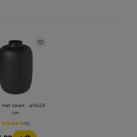
- mat zwart - ⌀15x23
cm
(5)