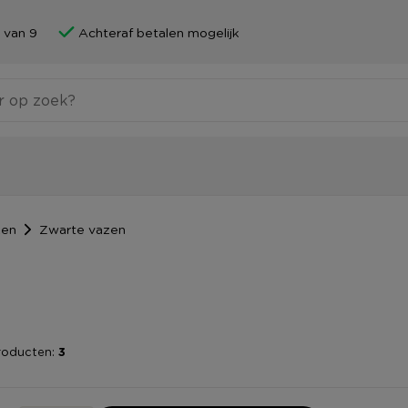
 van 9
Achteraf betalen mogelijk
zen
Zwarte vazen
roducten:
3