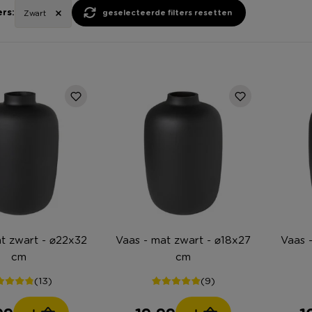
ers:
geselecteerde filters resetten
Zwart
t zwart - ⌀22x32
Vaas - mat zwart - ⌀18x27
Vaas 
cm
cm
(13)
(9)