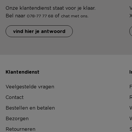
Onze klantendienst staat voor je klaar.
V
Bel naar
of
.
X
078-77 77 68
chat met ons
vind hier je antwoord
Klantendienst
I
Veelgestelde vragen
F
Contact
R
Bestellen en betalen
W
Bezorgen
Retourneren
S