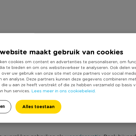
website maakt gebruik van cookies
ken cookies om content en advertenties te personaliseren, om func
dia te bieden en om ons websiteverkeer te analyseren. Ook delen w
e over uw gebruik van onze site met onze partners voor social medi
n en analyse. Deze partners kunnen deze gegevens combineren me
s interieur! Deze vaas is op zichzelf al een echte eyec
e die u aan ze heeft verstrekt of die ze hebben verzameld op basis 
Lees meer in ons cookiebeleid.
an hun services.
breid aanbod aan zwarte glazen vazen in diverse format
in zwart vaasje? Ook die shop je bij Xenos!
Alles toestaan
ren