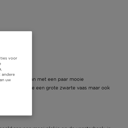
ties voor
e
a,
t andere
atcher, laat staan met een paar mooie
van uw
en. Zo hebben we een grote zwarte vaas maar ook