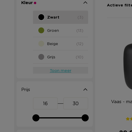
Kleur
Actieve filt
Zwart
(3)
Groen
(13)
Beige
(12)
Grijs
(10)
Toon meer
Prijs
Vaas - ma