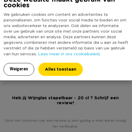
cookies
Let op!
Dit artikel is alleen per 6 stuks te bestellen. De
Online Only
Nee
getoonde prijs is de prijs per stuk.
We gebruiken cookies om content en advertenties te
Materiaal
Glas
personaliseren, om functies voor social media te bieden en om
• Wijnglas
ons websiteverkeer te analyseren. Ook delen we informatie
Kleur
Transparant
over uw gebruik van onze site met onze partners voor social
• Stapelbaar
Inhoud in liter
0.2
media, adverteren en analyse. Deze partners kunnen deze
• Met korte steel
gegevens combineren met andere informatie die u aan ze heeft
Vaatwasmachine bestendig
Ja
• Inhoud: 20 cl
verstrekt of die ze hebben verzameld op basis van uw gebruik
Geschikt voor magnetron
Ja
Lees meer in ons cookiebeleid.
• Geschikt voor in de vaatwasser
van hun services.
(Nog) geen score
Duurzaamheidsscore
bekend
Alles toestaan
Weigeren
Heb jij Wijnglas stapelbaar - 20 cl ? Schrijf een
review!
Voor het schrijven van een review is een geldig e-mail adres nodig
ter verificatie.