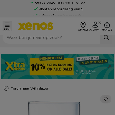
Gratis bezorging vanaf €45,-*
Klantenbeoordeling van 9
Achteraf betalen mogelijk
MENU
WINKELS
ACCOUNT
MANDJE
Terug naar
Wijnglazen