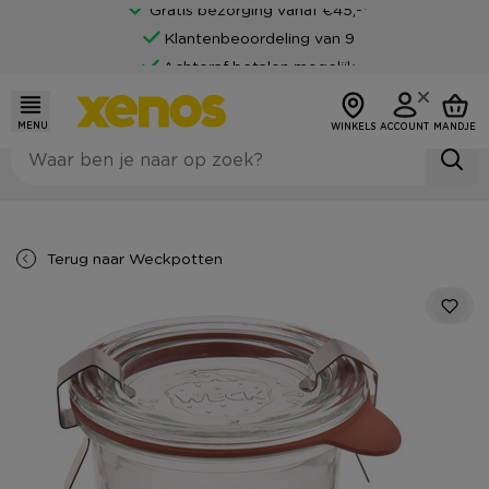
Gratis bezorging vanaf €45,-*
Klantenbeoordeling van 9
Achteraf betalen mogelijk
MENU
WINKELS
ACCOUNT
MANDJE
Terug naar
Weckpotten