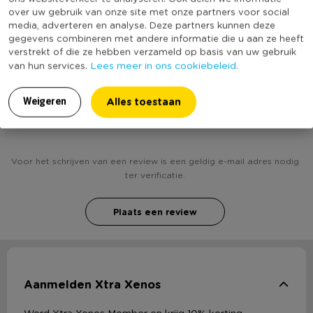
over uw gebruik van onze site met onze partners voor social
(Nog) geen score
media, adverteren en analyse. Deze partners kunnen deze
Duurzaamheidsscore
bekend
gegevens combineren met andere informatie die u aan ze heeft
verstrekt of die ze hebben verzameld op basis van uw gebruik
Lees meer in ons cookiebeleid.
van hun services.
Alles toestaan
Weigeren
Heb jij Waxmelts - breeze - set van 4? Schrijf een
review!
Voor het schrijven van een review is een geldig e-mail adres nodig
ter verificatie.
Plaats een review
Aanmelden Xtra Xenos
Word Xtra Xenos Member en krijg 10% korting