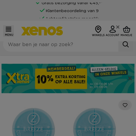
Gratis bezorging vanaf €45,-*
Klantenbeoordeling van 9
Achteraf betalen mogelijk
MENU
WINKELS
ACCOUNT
MANDJE