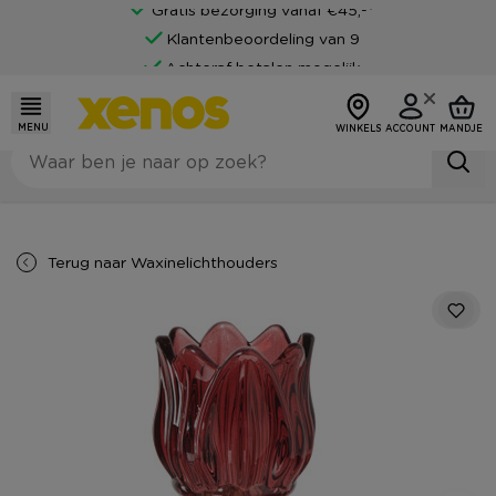
Gratis bezorging vanaf €45,-*
Klantenbeoordeling van 9
Achteraf betalen mogelijk
MENU
WINKELS
ACCOUNT
MANDJE
Terug naar
Waxinelichthouders