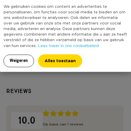
manier. Dus of je nu een romantisch diner organiseert, een
We gebruiken cookies om content en advertenties te
Online Only
Nee
gezellige avond met vrienden plant of gewoon een
personaliseren, om functies voor social media te bieden en om
Materiaal
Glas
ontspannen sfeer wilt creëren na een lange dag, deze
ons websiteverkeer te analyseren. Ook delen we informatie
over uw gebruik van onze site met onze partners voor social
waxinelichthouder is de perfecte keuze.
Diameter (cm)
7,8
media, adverteren en analyse. Deze partners kunnen deze
Producthoogte (cm)
14
gegevens combineren met andere informatie die u aan ze heeft
Contactgegevens
verstrekt of die ze hebben verzameld op basis van uw gebruik
Kleur
Rood
Lees meer in ons cookiebeleid.
Xenos B.V, Schutweg 8, 5145NP Waalwijk, Nederland
van hun services.
(Nog) geen score
www.xenos.nl/klantenservice
Duurzaamheidsscore
bekend
Alles toestaan
Weigeren
Reviews
10.0
Op basis van 1 reviews