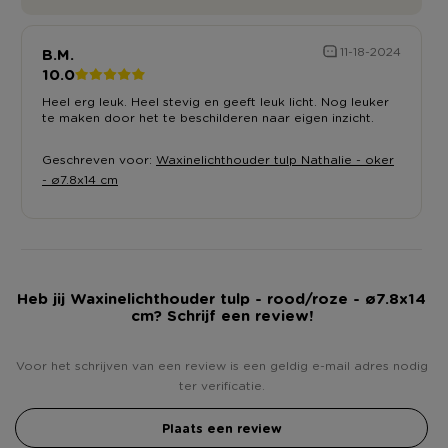
B.M.
11-18-2024
10.0
Heel erg leuk. Heel stevig en geeft leuk licht. Nog leuker
te maken door het te beschilderen naar eigen inzicht.
Geschreven voor:
Waxinelichthouder tulp Nathalie - oker
- ø7.8x14 cm
Heb jij Waxinelichthouder tulp - rood/roze - ø7.8x14
cm? Schrijf een review!
Voor het schrijven van een review is een geldig e-mail adres nodig
ter verificatie.
Plaats een review