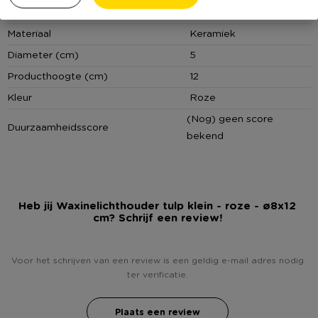
Xenos B.V, Schutweg 8, 5145NP Waalwijk, Nederland
Online Only
Nee
www.xenos.nl/klantenservice
Materiaal
Keramiek
Diameter (cm)
5
Producthoogte (cm)
12
Kleur
Roze
(Nog) geen score
Duurzaamheidsscore
bekend
Heb jij Waxinelichthouder tulp klein - roze - ø8x12
cm? Schrijf een review!
Voor het schrijven van een review is een geldig e-mail adres nodig
ter verificatie.
Plaats een review