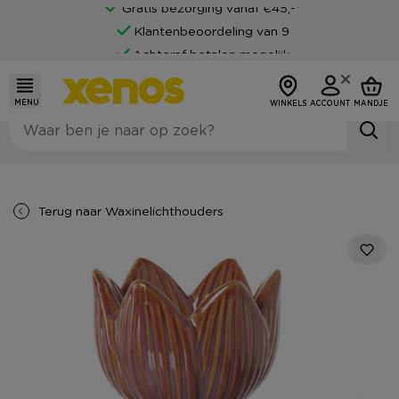
Gratis bezorging vanaf €45,-*
Klantenbeoordeling van 9
Achteraf betalen mogelijk
MENU
WINKELS
ACCOUNT
MANDJE
Terug naar
Waxinelichthouders