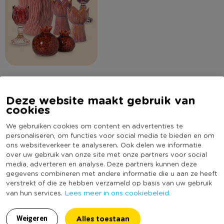
Deze website maakt gebruik van
Omschrijving
cookies
We gebruiken cookies om content en advertenties te
Een tulp die nooit verwelkt! Deze kleine waxinelichthouder in
personaliseren, om functies voor social media te bieden en om
tulpvorm brengt sfeer, romantiek en een vleugje Hollandse
ons websiteverkeer te analyseren. Ook delen we informatie
charme in huis. De roze keramieken buitenkant zorgt voor een
over uw gebruik van onze site met onze partners voor social
media, adverteren en analyse. Deze partners kunnen deze
warme uitstraling en is perfect voor een subtiel
Lees meer
gegevens combineren met andere informatie die u aan ze heeft
kaarslichtmomentje in de avond. Combineer met de grotere
verstrekt of die ze hebben verzameld op basis van uw gebruik
variant voor een speels duo.
Specificaties
Lees meer in ons cookiebeleid.
van hun services.
Contactgegevens
Artikelnummer
448042
Alles toestaan
Weigeren