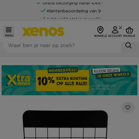
Gratis bezorging vanaf €45,-*
Klantenbeoordeling van 9
Achteraf betalen mogelijk
MENU
WINKELS
ACCOUNT
MANDJE