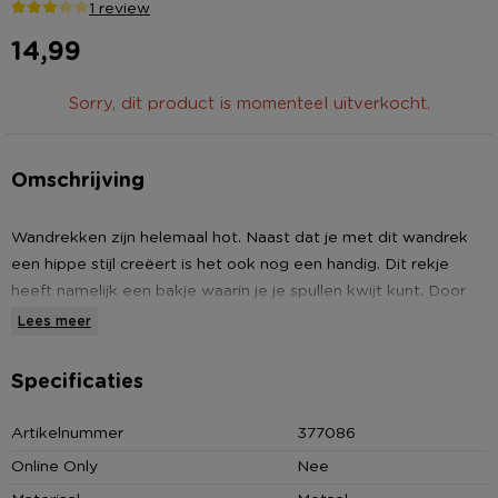
1 review
14,99
Sorry, dit product is momenteel uitverkocht.
Omschrijving
Wandrekken zijn helemaal hot. Naast dat je met dit wandrek
een hippe stijl creëert is het ook nog een handig. Dit rekje
heeft namelijk een bakje waarin je je spullen kwijt kunt. Door
middel van de knijpertjes kan je er leuke foto's aan hangen.
Lees meer
Het rekje is 40 x 10 x 50 cm
Specificaties
Wandrekje met bakje en knijpers
* 40 x 10 x 50 cm
Artikelnummer
377086
* Kleur: zwart
Online Only
Nee
* Met bakje en knijpers
Materiaal
Metaal