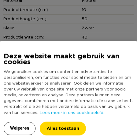
Productbreedte (cm)
10
Producthoogte (cm)
50
Kleur
Zwart
Productlengte (cm)
40
(Nog) geen score
Duurzaamheidsscore
bekend
Deze website maakt gebruik van
cookies
We gebruiken cookies om content en advertenties te
personaliseren, om functies voor social media te bieden en om
ons websiteverkeer te analyseren. Ook delen we informatie
Reviews
over uw gebruik van onze site met onze partners voor social
media, adverteren en analyse. Deze partners kunnen deze
gegevens combineren met andere informatie die u aan ze heeft
verstrekt of die ze hebben verzameld op basis van uw gebruik
Lees meer in ons cookiebeleid.
van hun services.
6.0
Op basis van 1 reviews
Alles toestaan
Weigeren