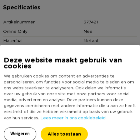
Specificaties
Contactgegevens
Xenos B.V, Schutweg 8, 5145NP Waalwijk, Nederland
Artikelnummer
377421
www.xenos.nl/klantenservice
Online Only
Nee
Materiaal
Metaal
Productbreedte (cm)
90
Deze website maakt gebruik van
Producthoogte (cm)
60
cookies
Kleur
Zwart
We gebruiken cookies om content en advertenties te
Duurzaamheidsscore
personaliseren, om functies voor social media te bieden en om
ons websiteverkeer te analyseren. Ook delen we informatie
over uw gebruik van onze site met onze partners voor social
media, adverteren en analyse. Deze partners kunnen deze
MEER UIT DEZE SERIE
gegevens combineren met andere informatie die u aan ze heeft
verstrekt of die ze hebben verzameld op basis van uw gebruik
Lees meer in ons cookiebeleid.
van hun services.
Alles toestaan
Weigeren