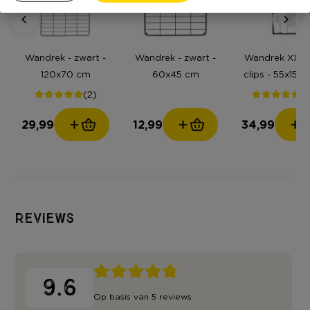
Wandrek - zwart -
Wandrek - zwart -
Wandrek XXL
120x70 cm
60x45 cm
clips - 55x150
zwart
(2)
(2
29,99
12,99
34,99
Reviews
9.6
Op basis van 5 reviews