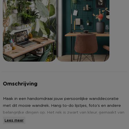
Omschrijving
Maak in een handomdraai jouw persoonlijke wanddecoratie
met dit mooie wandrek. Hang to-do lijstjes, foto's en andere
belangrijke dingen op. Het rek is zwart van kleur, gemaakt van
metaal en heeft hoogte van 60 cm en een breedte van 90
Lees meer
cm, maar kan ook verticaal worden opgehangen.