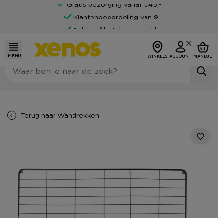
Gratis bezorging vanaf €45,-*
Klantenbeoordeling van 9
Achteraf betalen mogelijk
MENU
WINKELS
ACCOUNT
MANDJE
Terug naar
Wandrekken