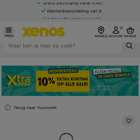
Gratis bezorging vanaf €45,-*
Klantenbeoordeling van 9
Achteraf betalen mogelijk
MENU
WINKELS
ACCOUNT
MANDJE
Terug naar
Vuurwerk