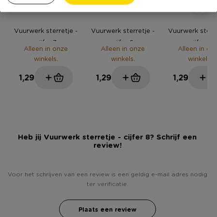
Vuurwerk sterretje -
Vuurwerk sterretje -
Vuurwerk sterre
cijfer 7
cijfer 6
cijfer 5
Alleen in onze
Alleen in onze
Alleen in on
winkels.
winkels.
winkels.
1,29
1,29
1,29
Heb jij Vuurwerk sterretje - cijfer 8? Schrijf een
review!
Voor het schrijven van een review is een geldig e-mail adres nodig
ter verificatie.
Plaats een review