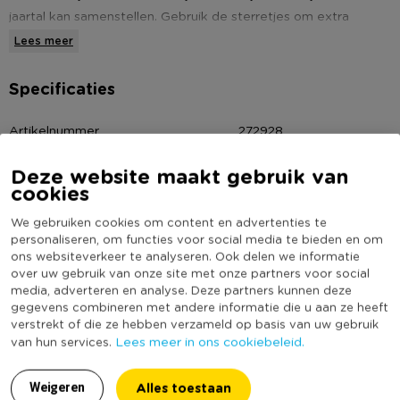
jaartal kan samenstellen. Gebruik de sterretjes om extra
feestelijk een taart te serveren of steek ze aan als de klok 12
Lees meer
uur slaat. Happy new year!
Specificaties
Let op!
Dit artikel is alleen in de winkel verkrijgbaar.
Artikelnummer
272928
Online Only
Nee
Deze website maakt gebruik van
(Nog) geen score
cookies
Duurzaamheidsscore
bekend
We gebruiken cookies om content en advertenties te
personaliseren, om functies voor social media te bieden en om
ons websiteverkeer te analyseren. Ook delen we informatie
over uw gebruik van onze site met onze partners voor social
MEER UIT DEZE SERIE
media, adverteren en analyse. Deze partners kunnen deze
gegevens combineren met andere informatie die u aan ze heeft
verstrekt of die ze hebben verzameld op basis van uw gebruik
Lees meer in ons cookiebeleid.
van hun services.
Alles toestaan
Weigeren