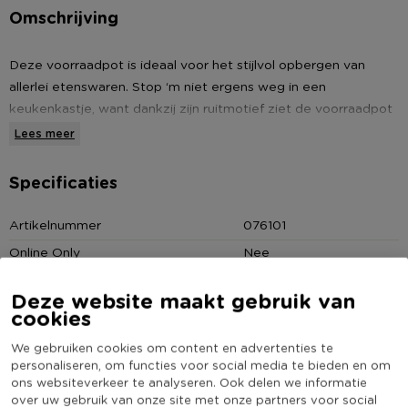
Omschrijving
Deze voorraadpot is ideaal voor het stijlvol opbergen van
allerlei etenswaren. Stop ‘m niet ergens weg in een
keukenkastje, want dankzij zijn ruitmotief ziet de voorraadpot
er super hip uit. De voorraadpot heeft een inhoud van 2 liter.
Lees meer
De pot heeft een diameter van 16.5 cm en is 20 cm hoog.
Specificaties
* Voorraadpot met ruitmotief
* Met deksel
Artikelnummer
076101
* Inhoud van 2 liter
Online Only
Nee
* Gemaakt van glas
Materiaal
Glas
* Diameter: 16.5 cm
Deze website maakt gebruik van
* Hoogte: 20 cm
Productbreedte (cm)
16.5
cookies
Producthoogte (cm)
20
We gebruiken cookies om content en advertenties te
Kleur
Transparant
personaliseren, om functies voor social media te bieden en om
ons websiteverkeer te analyseren. Ook delen we informatie
(Nog) geen score
Duurzaamheidsscore
over uw gebruik van onze site met onze partners voor social