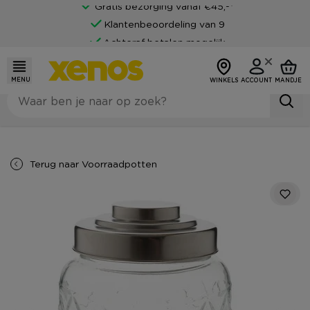
Gratis bezorging vanaf €45,-*
Klantenbeoordeling van 9
Achteraf betalen mogelijk
MENU
WINKELS
ACCOUNT
MANDJE
Terug naar
Voorraadpotten