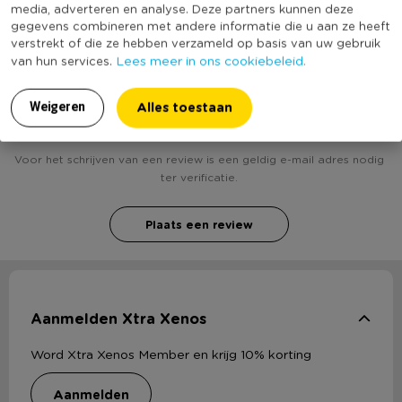
bekend
media, adverteren en analyse. Deze partners kunnen deze
gegevens combineren met andere informatie die u aan ze heeft
verstrekt of die ze hebben verzameld op basis van uw gebruik
Lees meer in ons cookiebeleid.
van hun services.
Heb jij Voorraadpot ruitmotief - 2 liter - 16.5x20
cm? Schrijf een review!
Alles toestaan
Weigeren
Voor het schrijven van een review is een geldig e-mail adres nodig
ter verificatie.
Plaats een review
Aanmelden Xtra Xenos
Word Xtra Xenos Member en krijg 10% korting
aanmelden