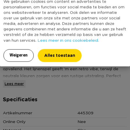
We gebruiken cookies om content en advertenties te
personaliseren, om functies voor social media te bieden en om
ons websiteverkeer te analyseren. Ook delen we informatie
over uw gebruik van onze site met onze partners voor social
media, adverteren en analyse. Deze partners kunnen deze
gegevens combineren met andere informatie die u aan ze heeft
verstrekt of die ze hebben verzameld op basis van uw gebruik
Lees meer in ons cookiebeleid.
van hun services.
Omschrijving
Alles toestaan
Weigeren
Deze hoge vaas in beige met bruine lijnen is stijlvol én
opvallend. Het lijnenspel geeft ‘m een retro vibe, terwijl de
neutrale kleuren zorgen voor een rustige uitstraling. Perfect
voor een paar decoratieve takken of een droogboeket.
Lees meer
Contactgegevens
Specificaties
Xenos B.V, Schutweg 8, 5145NP Waalwijk, Nederland
www.xenos.nl/klantenservice
Artikelnummer
445309
Online Only
Nee