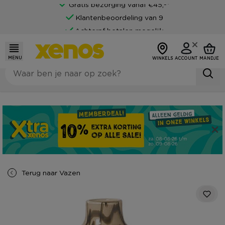
Gratis bezorging vanaf €45,-*
Klantenbeoordeling van 9
Achteraf betalen mogelijk
MENU
WINKELS
ACCOUNT
MANDJE
Terug naar
Vazen