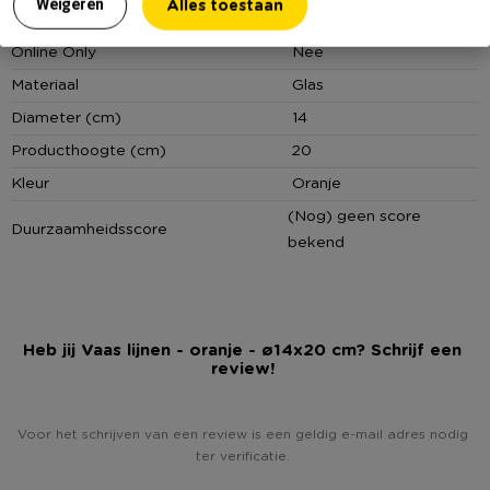
Alles toestaan
Weigeren
Artikelnummer
445310
Online Only
Nee
Materiaal
Glas
Diameter (cm)
14
Producthoogte (cm)
20
Kleur
Oranje
(Nog) geen score
Duurzaamheidsscore
bekend
Heb jij Vaas lijnen - oranje - ø14x20 cm? Schrijf een
review!
Voor het schrijven van een review is een geldig e-mail adres nodig
ter verificatie.