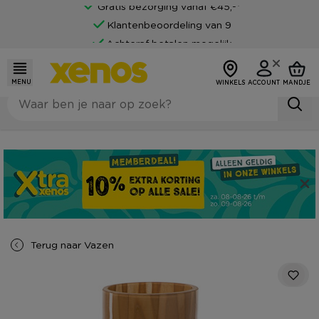
Gratis bezorging vanaf €45,-*
Klantenbeoordeling van 9
Achteraf betalen mogelijk
MENU
WINKELS
ACCOUNT
MANDJE
Terug naar
Vazen