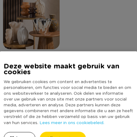
Deze website maakt gebruik van
cookies
Omschrijving
We gebruiken cookies om content en advertenties te
personaliseren, om functies voor social media te bieden en om
Deze oranje glazen vaas met speelse lijnen brengt meteen
ons websiteverkeer te analyseren. Ook delen we informatie
kleur en sfeer in huis. Mooi met een paar bloemen, maar ook
over uw gebruik van onze site met onze partners voor social
zonder inhoud een echte blikvanger op tafel of in de
media, adverteren en analyse. Deze partners kunnen deze
vensterbank.
gegevens combineren met andere informatie die u aan ze heeft
Lees meer
verstrekt of die ze hebben verzameld op basis van uw gebruik
Lees meer in ons cookiebeleid.
van hun services.
Specificaties