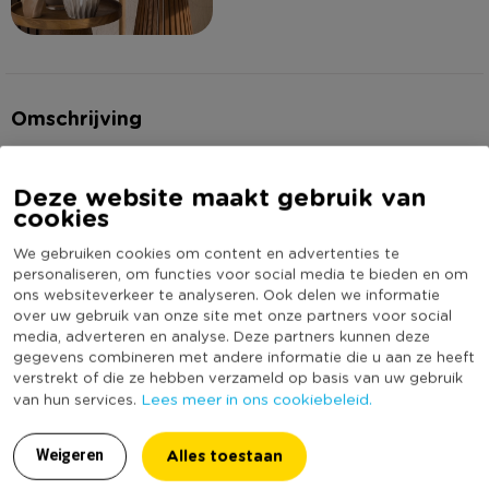
Omschrijving
Deze bruine ‘animal’ vaas is een mix van stoer en stijlvol. Het
Deze website maakt gebruik van
keramiek heeft een subtiele dierenstructuur in reliëf, wat zorgt
cookies
voor een natuurlijke, speelse look. Perfect voor een
droogboeket, enkele takken of gewoon als decoratief object.
We gebruiken cookies om content en advertenties te
Lees meer
personaliseren, om functies voor social media te bieden en om
Combineert prachtig met andere bruine accessoires!
ons websiteverkeer te analyseren. Ook delen we informatie
Specificaties
over uw gebruik van onze site met onze partners voor social
Contactgegevens
media, adverteren en analyse. Deze partners kunnen deze
gegevens combineren met andere informatie die u aan ze heeft
Xenos B.V, Schutweg 8, 5145NP Waalwijk, Nederland
Artikelnummer
232377
verstrekt of die ze hebben verzameld op basis van uw gebruik
www.xenos.nl/klantenservice
Lees meer in ons cookiebeleid.
Online Only
Nee
van hun services.
Materiaal
Keramiek
Alles toestaan
Weigeren
Diameter (cm)
15,7