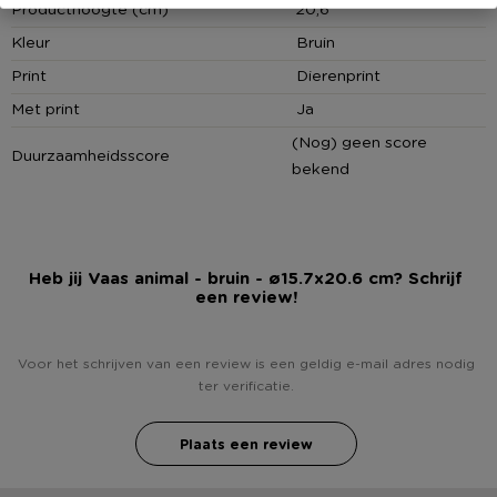
Producthoogte (cm)
20,6
Kleur
Bruin
Print
Dierenprint
Met print
Ja
(Nog) geen score
Duurzaamheidsscore
bekend
Heb jij Vaas animal - bruin - ø15.7x20.6 cm? Schrijf
een review!
Voor het schrijven van een review is een geldig e-mail adres nodig
ter verificatie.
Plaats een review