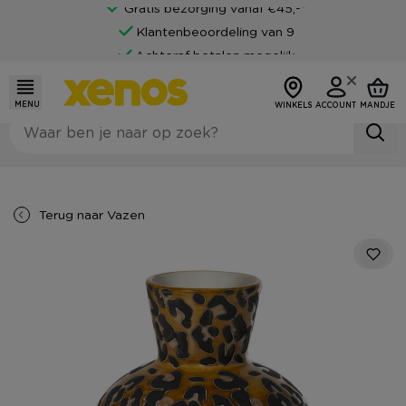
Gratis bezorging vanaf €45,-*
Klantenbeoordeling van 9
Achteraf betalen mogelijk
MENU
WINKELS
ACCOUNT
MANDJE
Terug naar
Vazen