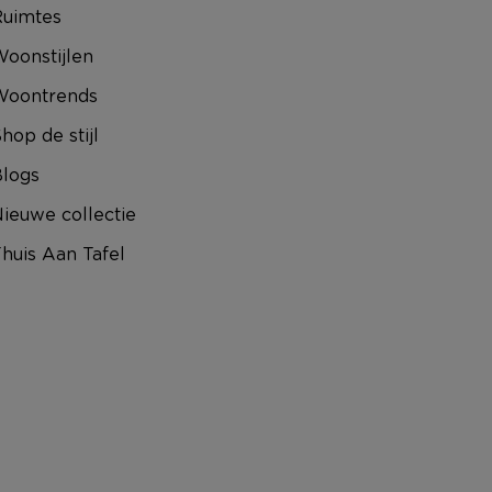
uimtes
oonstijlen
Woontrends
hop de stijl
logs
ieuwe collectie
huis Aan Tafel