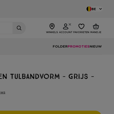
BE
WINKELS
ACCOUNT
FAVORIETEN
MANDJE
FOLDER
PROMOTIES
NIEUW
en tulbandvorm - grijs -
ews