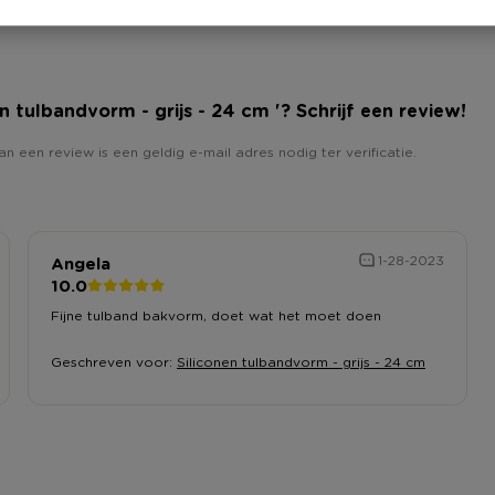
nen tulbandvorm - grijs - 24 cm '? Schrijf een review!
an een review is een geldig e-mail adres nodig ter verificatie.
Angela
1-28-2023
10.0
Fijne tulband bakvorm, doet wat het moet doen
Geschreven voor:
Siliconen tulbandvorm - grijs - 24 cm