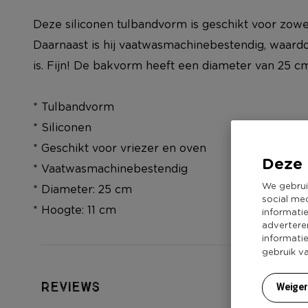
Deze siliconen tulbandvorm is geschikt voor zowel
Daarnaast is hij vaatwasmachinebestendig, waardo
is. Fijn! De bakvorm heeft een diameter van 25 c
* Tulbandvorm
* Siliconen
* Geschikt voor vriezer en oven
Deze 
* Vaatwasmachinebestendig
We gebrui
* Diameter: 25 cm
social me
* Hoogte: 11 cm
informati
advertere
informati
gebruik v
Reviews
Weige