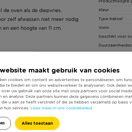
Producthoogte 
Kleur
 de oven als de diepvries.
Type baksel
or zelf afwassen niet meer nodig
Vorm
m en een hoogte van 11 cm.
Geschikt voor o
Duurzaamheidss
website maakt gebruik van cookies
ken cookies om content en advertenties te personaliseren, om func
dia te bieden en om ons websiteverkeer te analyseren. Ook delen w
e over uw gebruik van onze site met onze partners voor social medi
n en analyse. Deze partners kunnen deze gegevens combineren me
e die u aan ze heeft verstrekt of die ze hebben verzameld op basis 
Lees meer in ons cookiebeleid.
an hun services.
Alles toestaan
ren