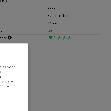
(cm)
11
Grijs
Cake, Tulband
Rond
ven
Ja
core
ties voor
e
a,
t andere
van uw