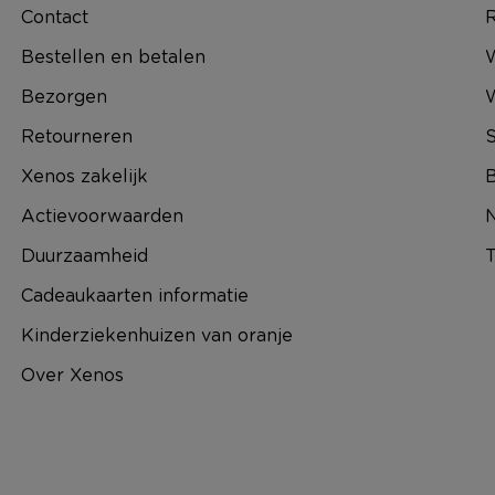
Contact
R
Bestellen en betalen
W
Bezorgen
Retourneren
S
Xenos zakelijk
B
Actievoorwaarden
N
Duurzaamheid
T
Cadeaukaarten informatie
Kinderziekenhuizen van oranje
Over Xenos