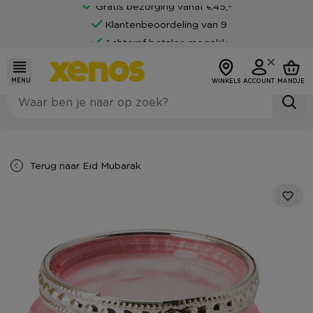
Gratis bezorging vanaf €45,-*
Klantenbeoordeling van 9
Achteraf betalen mogelijk
MENU
WINKELS
ACCOUNT
MANDJE
Terug naar
Eid Mubarak