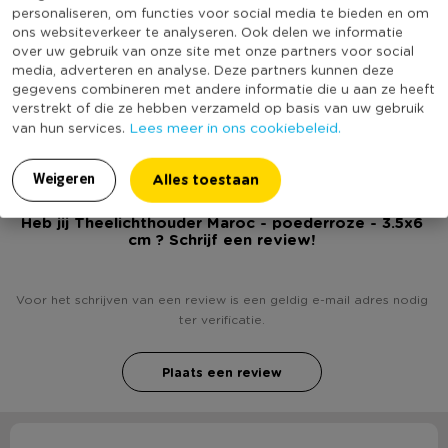
* Diameter van 6 cm
Diameter (cm)
6
personaliseren, om functies voor social media te bieden en om
* Verkrijgbaar in diverse kleuren
ons websiteverkeer te analyseren. Ook delen we informatie
Producthoogte (cm)
3.5
over uw gebruik van onze site met onze partners voor social
Kleur
Roze
media, adverteren en analyse. Deze partners kunnen deze
gegevens combineren met andere informatie die u aan ze heeft
(Nog) geen score
verstrekt of die ze hebben verzameld op basis van uw gebruik
Duurzaamheidsscore
bekend
Lees meer in ons cookiebeleid.
van hun services.
Alles toestaan
Weigeren
Heb jij Theelichthouder Maroc - poederroze - 3.5x6
cm ? Schrijf een review!
Voor het schrijven van een review is een geldig e-mail adres nodig
ter verificatie.
Plaats een review