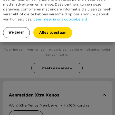
(Nog) geen score
media, adverteren en analyse. Deze partners kunnen deze
Duurzaamheidsscore
bekend
gegevens combineren met andere informatie die u aan ze heeft
verstrekt of die ze hebben verzameld op basis van uw gebruik
Lees meer in ons cookiebeleid.
van hun services.
Alles toestaan
Weigeren
Heb jij Sushimatje? Schrijf een review!
Voor het schrijven van een review is een geldig e-mail adres nodig
ter verificatie.
Plaats een review
Aanmelden Xtra Xenos
Word Xtra Xenos Member en krijg 10% korting