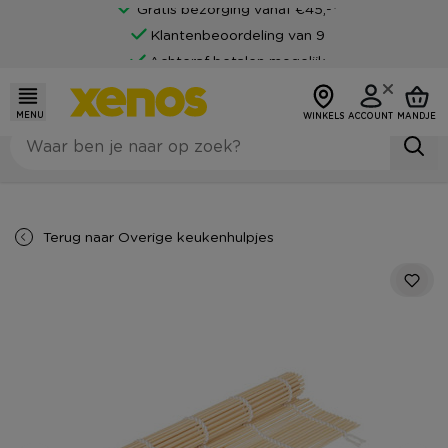
Gratis bezorging vanaf €45,-*
Klantenbeoordeling van 9
Achteraf betalen mogelijk
MENU
WINKELS
ACCOUNT
MANDJE
Terug naar
Overige keukenhulpjes