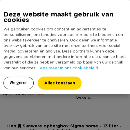
Online Only
Ja
Materiaal
Kunststof
Deze website maakt gebruik van
Alle Sigma home boxen hebben geïntegreerde handgrepen
cookies
waardoor je ze makkelijk kunt dragen. Daarnaast hebben ze
Productbreedte (cm)
25.3
een soft-touch look & feel en zijn ze met deksel perfect
We gebruiken cookies om content en advertenties te
Producthoogte (cm)
18.3
stapelbaar. Je creëert een opbergbox naar jouw smaak door
personaliseren, om functies voor social media te bieden en om
Kleur
Blauw
ons websiteverkeer te analyseren. Ook delen we informatie
zelf een bijpassend deksel te kiezen welke apart verkrijgbaar
over uw gebruik van onze site met onze partners voor social
Inhoud in liter
13
zijn.
media, adverteren en analyse. Deze partners kunnen deze
Productlengte (cm)
35.2
gegevens combineren met andere informatie die u aan ze heeft
Geef je interieur een boost met onze Sigma home boxen!
verstrekt of die ze hebben verzameld op basis van uw gebruik
Merk
Sunware
Lees meer in ons cookiebeleid.
van hun services.
Met wielen
Nee
Sunware Sigma home box
Vaatwasmachine bestendig
Ja
*Met geïntegreerde handgrepen
Alles toestaan
Weigeren
* In trendy kleuren
(Nog) geen score
Duurzaamheidsscore
*Hip design
bekend
*Met deksel perfect stapelbaar
*Kies zelf een bijpassend deksel
Heb jij Sunware opbergbox Sigma home - 13 liter -