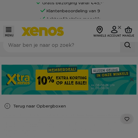
Gratis bezorging vanaf €45,-*
Klantenbeoordeling van 9
Achteraf betalen mogelijk
MENU
WINKELS
ACCOUNT
MANDJE
Terug naar
Opbergboxen