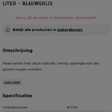
liter - blauwgrijs
Sorry, dit product is momenteel uitverkocht.
Bekijk alle producten in
opbergboxen
.
Omschrijving
Maak kennis met deze stijlvolle, trendy opbergboxen die
gezien mogen worden!
Door het moderne design en de luxe uitstraling van de boxen
Lees meer
kun je deze opbergdozen ook prima in je woonkamer of
slaapkamer plaatsen. Deze 13 liter box is bijvoorbeeld geschikt
Specificaties
voor het opbergen van rondslingerend speelgoed, je
breiwerkje, of voor het opbergen van je favoriete boeken. Er
Artikelnummer
871134
zijn eindeloos veel toepassingen te bedenken!