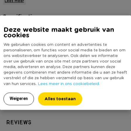
Lees meer
kaarsen, vazen of fotolijsten, terwijl het ook zelf een
schitterend middelpunt vormt op een salontafel of dressoir.
Specificaties
Daarnaast kan je de spiegel ook ophangen met de haakjes aan
Deze website maakt gebruik van
de achterkant. Hang de spiegel op in je woonkamer,
Artikelnummer
441321
cookies
slaapkamer, hal of badkamer als echte eyecatcher!
Online Only
Nee
We gebruiken cookies om content en advertenties te
Materiaal
MDF
Contactgegevens
personaliseren, om functies voor social media te bieden en om
ons websiteverkeer te analyseren. Ook delen we informatie
Xenos B.V, Schutweg 8, 5145NP Waalwijk, Nederland
Diameter (cm)
30
over uw gebruik van onze site met onze partners voor social
www.xenos.nl/klantenservice
Kleur
Zilverkleurig
media, adverteren en analyse. Deze partners kunnen deze
gegevens combineren met andere informatie die u aan ze heeft
Vorm
Rond
verstrekt of die ze hebben verzameld op basis van uw gebruik
(Nog) geen score
Lees meer in ons cookiebeleid.
van hun services.
Duurzaamheidsscore
bekend
Alles toestaan
Weigeren
Reviews