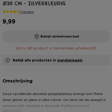
ø30 cm - zilverkleurig
1 review
9,99
Bekijk winkelvoorraad
Sorry, dit product is momenteel uitverkocht.
Bekijk alle producten in
wandspiegels
.
Omschrijving
Deze opvallende discobal spiegelplateau brengt een flinke
dosis glitter en glans in elke ruimte. De rand van de spiegel is
versierd met mozaïek in discostijl. Perfect voor het
tentoonstellen van je favoriete decoratieve items, zoals