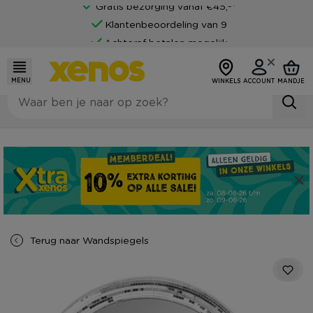
Gratis bezorging vanaf €45,-*
Klantenbeoordeling van 9
Achteraf betalen mogelijk
MENU
WINKELS
ACCOUNT
MANDJE
Terug naar
Wandspiegels