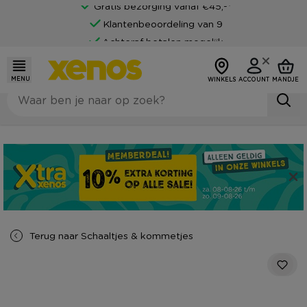
Gratis bezorging vanaf €45,-*
Klantenbeoordeling van 9
Achteraf betalen mogelijk
MENU
WINKELS
ACCOUNT
MANDJE
Terug naar
Schaaltjes & kommetjes