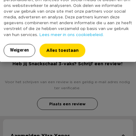
ons websiteverkeer te analyseren. Ook delen we informatie
Kleur
Bruin
over uw gebruik van onze site met onze partners voor social
media, adverteren en analyse. Deze partners kunnen deze
Productlengte (cm)
31
gegevens combineren met andere informatie die u aan ze heeft
(Nog) geen score
verstrekt of die ze hebben verzameld op basis van uw gebruik
Duurzaamheidsscore
bekend
Lees meer in ons cookiebeleid.
van hun services.
Alles toestaan
Weigeren
Heb jij Snackschaal 3-vaks? Schrijf een review!
Voor het schrijven van een review is een geldig e-mail adres nodig
ter verificatie.
Plaats een review
Aanmelden Xtra Xenos