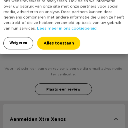
ons websiteverkeer te analyseren. Ook delen we informatie
over uw gebruik van onze site met onze partners voor social
Productlengte (cm)
400
media, adverteren en analyse. Deze partners kunnen deze
(Nog) geen score
gegevens combineren met andere informatie die u aan ze heeft
Duurzaamheidsscore
verstrekt of die ze hebben verzameld op basis van uw gebruik
bekend
Lees meer in ons cookiebeleid.
van hun services.
Alles toestaan
Weigeren
Heb jij Slinger clown - 4 meter? Schrijf een review!
Voor het schrijven van een review is een geldig e-mail adres nodig
ter verificatie.
Plaats een review
Aanmelden Xtra Xenos