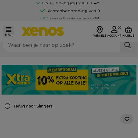
Gratis bezorging vanaf €45,-*
Klantenbeoordeling van 9
Achteraf betalen mogelijk
MENU
WINKELS
ACCOUNT
MANDJE
Terug naar
Slingers