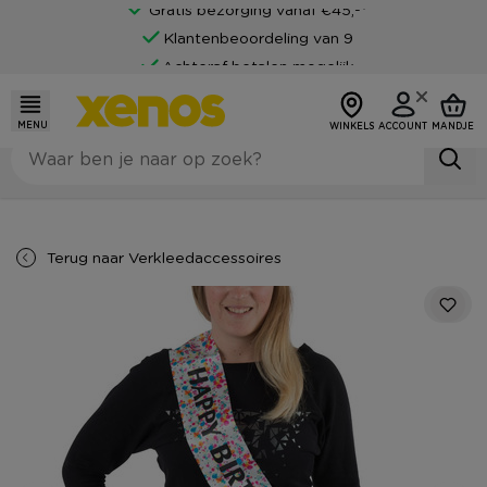
Gratis bezorging vanaf €45,-*
Klantenbeoordeling van 9
Achteraf betalen mogelijk
MENU
WINKELS
ACCOUNT
MANDJE
Terug naar
Verkleedaccessoires