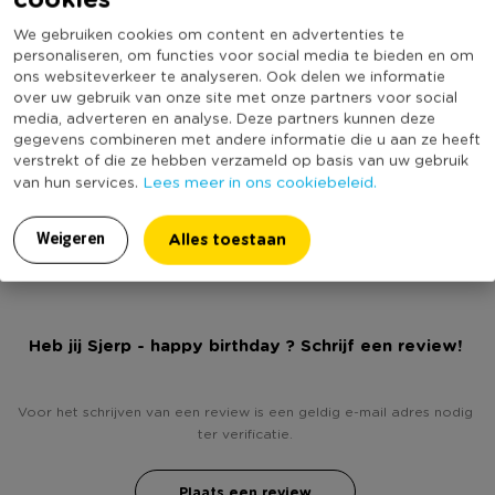
* Vrolijk gekleurd
We gebruiken cookies om content en advertenties te
* Omtrek +/- 150 cm
Artikelnummer
272335
personaliseren, om functies voor social media te bieden en om
* Gemaakt van polyester
ons websiteverkeer te analyseren. Ook delen we informatie
Online Only
Nee
over uw gebruik van onze site met onze partners voor social
Materiaal
Polyester
media, adverteren en analyse. Deze partners kunnen deze
gegevens combineren met andere informatie die u aan ze heeft
Kleur
Multikleur
verstrekt of die ze hebben verzameld op basis van uw gebruik
Productlengte (cm)
75
Lees meer in ons cookiebeleid.
van hun services.
(Nog) geen score
Duurzaamheidsscore
bekend
Alles toestaan
Weigeren
Heb jij Sjerp - happy birthday ? Schrijf een review!
Voor het schrijven van een review is een geldig e-mail adres nodig
ter verificatie.
Plaats een review