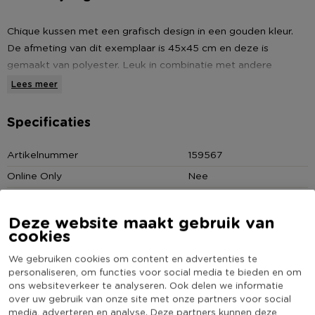
Chique kussen met een grafisch design in een gouden kleur.
De afmeting van dit exemplaar is 45x45 cm en deze is
gemaakt van polyester. Leuk in combinatie met andere
zwarte en goudkleurige accessoires. Zo creëer je in een
Lees meer
handomdraai een chique sfeertje in huis.
Specificaties
* Zwart kussen met goudkleurig grafisch design
* Afmeting: 45x45 cm
Artikelnummer
159567
* Leuk in combinatie met andere zwarte en goudkleurige
Online Only
Nee
accessoires
Materiaal
Polyester
Productbreedte (cm)
45
Deze website maakt gebruik van
cookies
Kleur
Zwart
We gebruiken cookies om content en advertenties te
Productlengte (cm)
45
personaliseren, om functies voor social media te bieden en om
(Nog) geen score
ons websiteverkeer te analyseren. Ook delen we informatie
Duurzaamheidsscore
bekend
over uw gebruik van onze site met onze partners voor social
media, adverteren en analyse. Deze partners kunnen deze