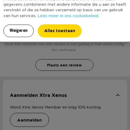
gegevens combineren met andere informatie die u aan ze heeft
verstrekt of die ze hebben verzameld op basis van uw gebruik
Lees meer in ons cookiebeleid.
van hun services.
Heb jij Sierkussen grafisch - zwart/goudkleurig -
45x45 cm? Schrijf een review!
Alles toestaan
Weigeren
Voor het schrijven van een review is een geldig e-mail adres nodig
ter verificatie.
Plaats een review
Aanmelden Xtra Xenos
Word Xtra Xenos Member en krijg 10% korting
aanmelden