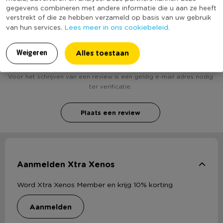
gegevens combineren met andere informatie die u aan ze heeft
verstrekt of die ze hebben verzameld op basis van uw gebruik
Lees meer in ons cookiebeleid.
van hun services.
Heb jij Sierkussen - ecru - 60x60 cm? Schrijf een
review!
Alles toestaan
Weigeren
Voor het schrijven van een review is een geldig e-mail adres nodig
ter verificatie.
Plaats een review
Aanmelden Xtra Xenos
Word Xtra Xenos Member en krijg 10% korting
aanmelden