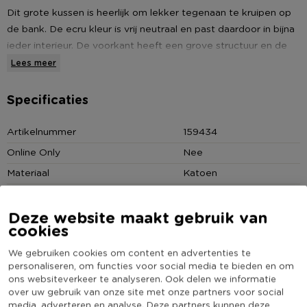
Dit grote kussen is heerlijk om lekker tegenaan te kruipen op
de bank. De ecru kleur is vrij neutraal en past daardoor in bijna
ieder interieur. De voorkant heeft een grove structuur en de
achterkant is glad. Aan de achterkant zit een rits waardoor je
Lees meer
de hoes er gemakkelijk af kunt halen.
Specificaties
60x60 cm
Artikelnummer
159434
Gemaakt van katoen
Online Only
Nee
Materiaal
Katoen
Ecru
Productbreedte (cm)
60
Deze website maakt gebruik van
Kleur
Crème
cookies
Productlengte (cm)
60
We gebruiken cookies om content en advertenties te
Vorm
Vierkant
personaliseren, om functies voor social media te bieden en om
(Nog) geen score
ons websiteverkeer te analyseren. Ook delen we informatie
Duurzaamheidsscore
bekend
over uw gebruik van onze site met onze partners voor social
media, adverteren en analyse. Deze partners kunnen deze