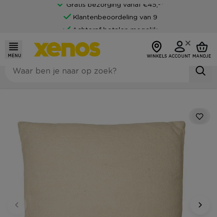
Gratis bezorging vanaf €45,-*
Klantenbeoordeling van 9
Achteraf betalen mogelijk
MENU
WINKELS
ACCOUNT
MANDJE