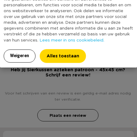
* Materiaal: katoen
Productbreedte (cm)
45
personaliseren, om functies voor social media te bieden en om
ons websiteverkeer te analyseren. Ook delen we informatie
* Afmeting: 45x45 cm
Kleur
Multikleur
over uw gebruik van onze site met onze partners voor social
media, adverteren en analyse. Deze partners kunnen deze
Productlengte (cm)
45
gegevens combineren met andere informatie die u aan ze heeft
(Nog) geen score
verstrekt of die ze hebben verzameld op basis van uw gebruik
Duurzaamheidsscore
bekend
Lees meer in ons cookiebeleid.
van hun services.
Alles toestaan
Weigeren
Heb jij Sierkussen azteken patroon - 45x45 cm?
Schrijf een review!
Voor het schrijven van een review is een geldig e-mail adres nodig
ter verificatie.
Plaats een review