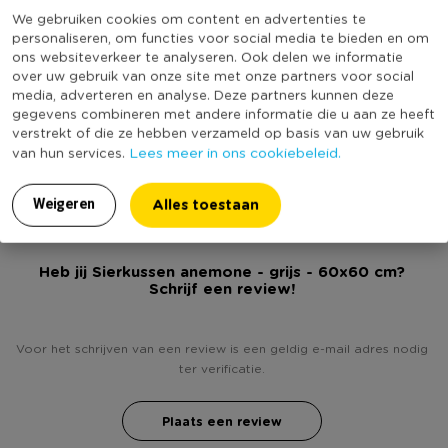
• Gemaakt van polyester en katoen
We gebruiken cookies om content en advertenties te
Productlengte (cm)
60
personaliseren, om functies voor social media te bieden en om
ons websiteverkeer te analyseren. Ook delen we informatie
Wastemperatuur in graden Celsius
30 °C
over uw gebruik van onze site met onze partners voor social
Vorm
Vierkant
media, adverteren en analyse. Deze partners kunnen deze
gegevens combineren met andere informatie die u aan ze heeft
Met afritsbare hoes
Ja
verstrekt of die ze hebben verzameld op basis van uw gebruik
(Nog) geen score
Lees meer in ons cookiebeleid.
van hun services.
Duurzaamheidsscore
bekend
Alles toestaan
Weigeren
Heb jij Sierkussen anemone - grijs - 60x60 cm?
Schrijf een review!
Voor het schrijven van een review is een geldig e-mail adres nodig
ter verificatie.
Plaats een review