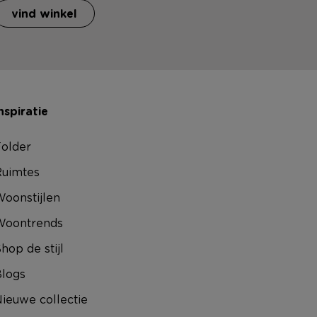
vind winkel
nspiratie
older
uimtes
oonstijlen
Woontrends
hop de stijl
logs
ieuwe collectie