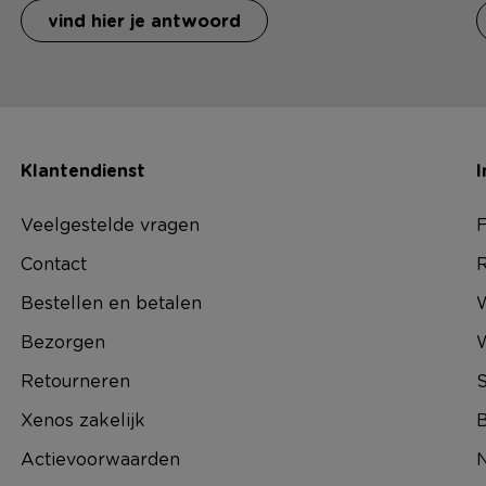
vind hier je antwoord
Klantendienst
I
Veelgestelde vragen
F
Contact
R
Bestellen en betalen
W
Bezorgen
Retourneren
S
Xenos zakelijk
B
Actievoorwaarden
N