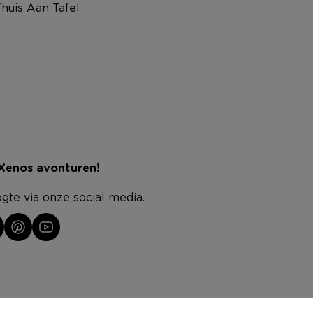
huis Aan Tafel
 Xenos avonturen!
ogte via onze social media.