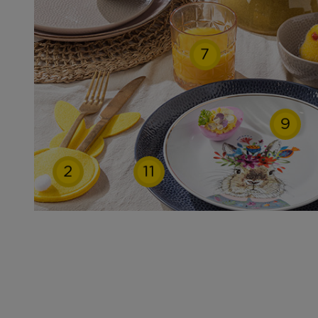
7
9
2
11