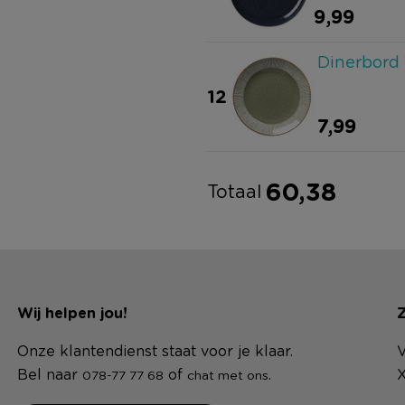
9,99
Dinerbord 
12
7,99
60,38
Totaal
Wij helpen jou!
Z
Onze klantendienst staat voor je klaar.
V
Bel naar
of
.
X
078-77 77 68
chat met ons