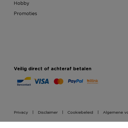
Hobby
Promoties
Veilig direct of achteraf betalen
Privacy
Disclaimer
Cookiebeleid
Algemene v