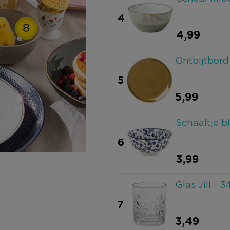
4
8
4,99
Ontbijtbord
5
5,99
Schaaltje bl
6
3,99
Glas Jill - 
7
3,49