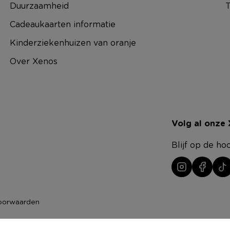
Duurzaamheid
T
Cadeaukaarten informatie
Kinderziekenhuizen van oranje
Over Xenos
Volg al onze
Blijf op de ho
oorwaarden