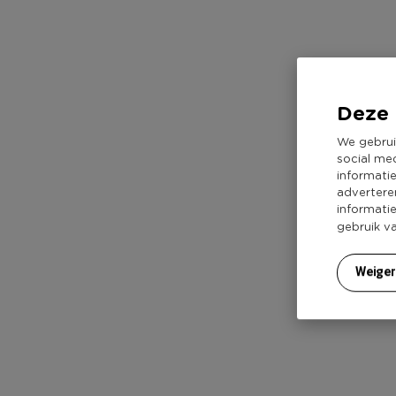
Deze 
We gebrui
social me
informati
advertere
informati
gebruik v
Weige