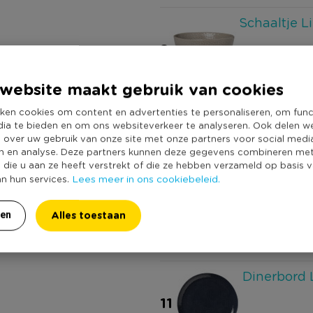
Schaaltje Li
8
4,49
website maakt gebruik van cookies
Ontbijtbord
ken cookies om content en advertenties te personaliseren, om func
dia te bieden en om ons websiteverkeer te analyseren. Ook delen w
9
e over uw gebruik van onze site met onze partners voor social medi
n en analyse. Deze partners kunnen deze gegevens combineren me
0,99
e die u aan ze heeft verstrekt of die ze hebben verzameld op basis 
Lees meer in ons cookiebeleid.
an hun services.
Ontbijtbor
Alles toestaan
10
ren
7,99
Dinerbord 
11