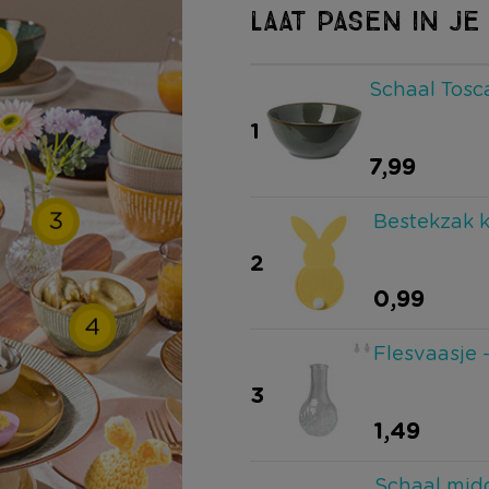
LAAT PASEN IN JE
Schaal Tosc
1
7,99
3
Bestekzak k
2
0,99
4
Flesvaasje 
3
1,49
Schaal midd