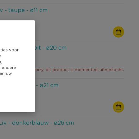
v - taupe - ø11 cm
 vintage rabbit - ø20 cm
ties voor
e
a,
t andere
Sorry, dit product is momenteel uitverkocht.
van uw
d Liv - taupe - ø21 cm
Liv - donkerblauw - ø26 cm