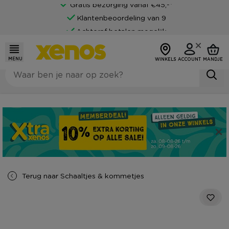
Gratis bezorging vanaf €45,-*
Klantenbeoordeling van 9
Achteraf betalen mogelijk
MENU
WINKELS
ACCOUNT
MANDJE
Terug naar
Schaaltjes & kommetjes