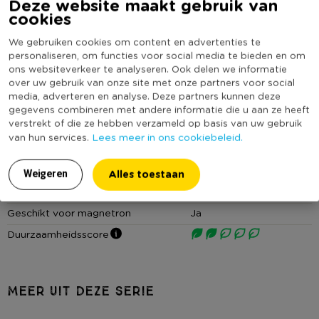
Deze website maakt gebruik van
heeft een hoogte van 8 cm en een diameter van 17 cm.
Specificaties
cookies
Dankzij het tijdloze design, natuurlijke uitstraling en de
duurzame materialen is deze schaal uit de Toscane collectie
Artikelnummer
042223
We gebruiken cookies om content en advertenties te
een echte must-have voor elke keuken.
personaliseren, om functies voor social media te bieden en om
Online Only
Ja
ons websiteverkeer te analyseren. Ook delen we informatie
over uw gebruik van onze site met onze partners voor social
Materiaal
Aardewerk
Reactive glaze
media, adverteren en analyse. Deze partners kunnen deze
Dit product is voorzien van reactive glaze, een bijzonder type
Kleur
Groen
gegevens combineren met andere informatie die u aan ze heeft
glazuur dat wordt toegepast bij de productie van deze
verstrekt of die ze hebben verzameld op basis van uw gebruik
Print
Effen
Lees meer in ons cookiebeleid.
van hun services.
aardewerk items. Het glazuur reageert op de chemische
Serie
Toscane
samenstelling van het materiaal en de omgeving tijdens het
Met print
Nee
bakproces, waardoor elk item een unieke afwerking krijgt.
Alles toestaan
Weigeren
Vaatwasmachine bestendig
Ja
Tip:
Mix en match met de andere kleuren en items uit de
Geschikt voor magnetron
Ja
Toscane collectie
voor mooie combinaties op tafel.
Duurzaamheidsscore
Shop
hier
je setvoordeel!
MEER UIT DEZE SERIE