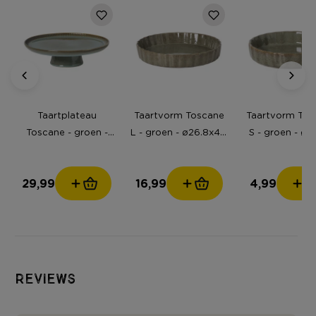
Taartplateau
Taartvorm Toscane
Taartvorm Tos
Toscane - groen -
L - groen - ø26.8x4.5
S - groen - ø12
ø30x8 cm
cm
cm
29,99
16,99
4,99
Reviews