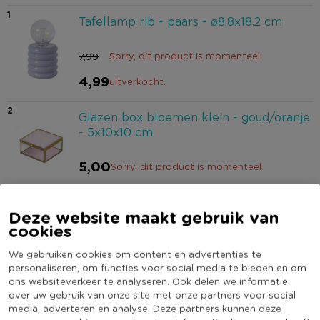
1
Tafellamp rib - paars - ø8.8x18.2 cm
7,99
Sorry, dit product is momenteel
4,99
uitverkocht.
2
Glazen box bloemen klein - goud/oranje
- 5x10x10 cm
5,00
Sorry, dit product is momenteel
uitverkocht.
Deze website maakt gebruik van
3
cookies
Kaars bloemen - diverse varianten -
ø9x3.5 cm
We gebruiken cookies om content en advertenties te
personaliseren, om functies voor social media te bieden en om
2,49
Sorry, dit product is momenteel
ons websiteverkeer te analyseren. Ook delen we informatie
over uw gebruik van onze site met onze partners voor social
uitverkocht.
media, adverteren en analyse. Deze partners kunnen deze