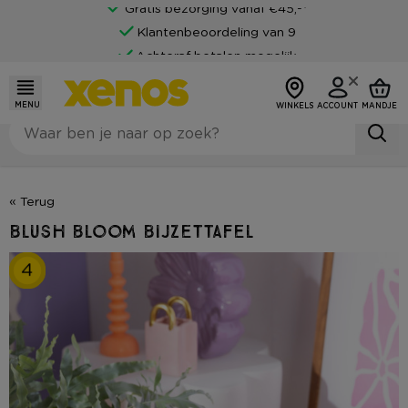
Gratis bezorging vanaf €45,-*
Klantenbeoordeling van 9
Achteraf betalen mogelijk
MENU
WINKELS
ACCOUNT
MANDJE
« Terug
blush bloom bijzettafel
4
3
1