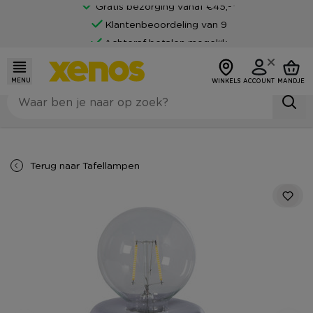
Gratis bezorging vanaf €45,-*
Klantenbeoordeling van 9
Achteraf betalen mogelijk
MENU
WINKELS
ACCOUNT
MANDJE
Terug naar
Tafellampen