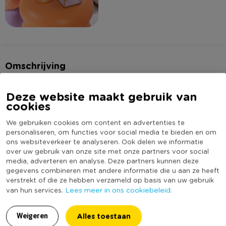
Omschrijving
Breng een speelse en gezellige sfeer in je interieur met deze
Deze website maakt gebruik van
cookies
unieke tafellamp. De paarse kleur geeft een vrolijke touch aan
elke kamer en maakt deze lamp een echte eyecatcher. Het
We gebruiken cookies om content en advertenties te
compacte formaat zorgt ervoor dat de lamp perfect past op
Lees meer
personaliseren, om functies voor social media te bieden en om
je nachtkastje, bureau of bijzettafel. De lampvoet heeft een
ons websiteverkeer te analyseren. Ook delen we informatie
over uw gebruik van onze site met onze partners voor social
geribbeld patroon en geeft een creatieve draai aan je decor.
Specificaties
media, adverteren en analyse. Deze partners kunnen deze
Op de lampvoet zit een gloeilamp die zorgt voor helder licht,
gegevens combineren met andere informatie die u aan ze heeft
ideaal om bij te lezen, te werken of gewoon te ontspannen.
verstrekt of die ze hebben verzameld op basis van uw gebruik
Artikelnummer
167257
Lees meer in ons cookiebeleid.
van hun services.
Online Only
Nee
De tafellamp heeft een hoogte van 18 cm en een diameter
Materiaal
Keramiek
van 8.2 cm, waardoor hij niet te veel ruimte in beslag neemt,
Alles toestaan
Weigeren
maar wel een opvallende toevoeging is aan je interieur. De
Diameter (cm)
8,8