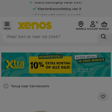
Gratis bezorging vanaf €45,-*
Klantenbeoordeling van 9
Achteraf betalen mogelijk
MENU
WINKELS
ACCOUNT
MANDJE
Terug naar
Serviessets