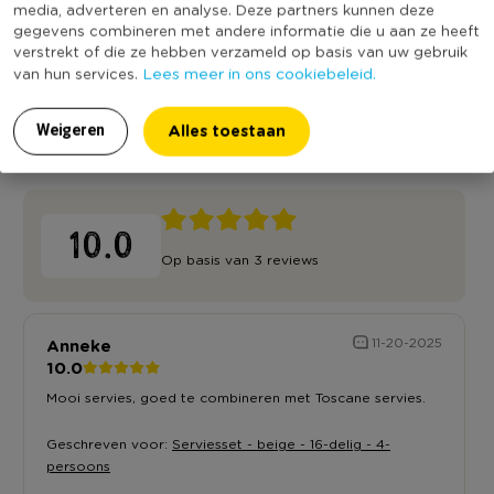
media, adverteren en analyse. Deze partners kunnen deze
bekend
gegevens combineren met andere informatie die u aan ze heeft
verstrekt of die ze hebben verzameld op basis van uw gebruik
Lees meer in ons cookiebeleid.
van hun services.
Alles toestaan
Weigeren
Reviews
10.0
Op basis van 3 reviews
Anneke
11-20-2025
10.0
Mooi servies, goed te combineren met Toscane servies.
Geschreven voor:
Serviesset - beige - 16-delig - 4-
persoons