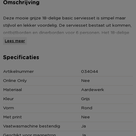
Omschrijving
Deze mooie grijze 18-delige basic serviesset is simpel maar
stijlvol en lekker voordelig. De serviesset bestaat uit kommen,
ontbijtborden en dinerborden voor 6 personen. Het 18-delige
servies is in een mooie grijs afgewerkt en is gemaakt van
Lees meer
aardewerk. De basic vorm en de zachte kleur geeft het
servies een tijdloze uitstraling en zorgt ervoor dat je een
Specificaties
eenvoudig maar toch mooie gedekte tafel kan verzorgen.
Artikelnummer
034044
De diameter van de kom is 10 cm, van het ontbijtbord 20 cm
Online Only
Nee
en van het dinerbord 26 cm. Het servies is daarnaast geschikt
Materiaal
Aardewerk
voor gebruik in de magnetron en is vaatwasmachinebestendig.
Kleur
Grijs
* 18-delig servies basic
Vorm
Rond
* 6 kommen, 6 ontbijtborden, 6 dinerborden
Met print
Nee
* Grijze kleur
Vaatwasmachine bestendig
Ja
* Magnetron- en vaatwasmachinebestendig
Geschikt voor magnetron
Ja