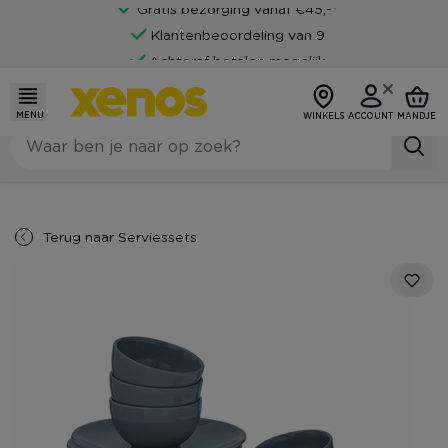
Gratis bezorging vanaf €45,-*
Klantenbeoordeling van 9
Achteraf betalen mogelijk
MENU
WINKELS
ACCOUNT
MANDJE
Terug naar
Serviessets