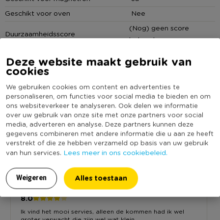
Geschikt voor oven
Nee
(Nog) geen score
Duurzaamheidsscore
bekend
Deze website maakt gebruik van
cookies
We gebruiken cookies om content en advertenties te
Reviews
personaliseren, om functies voor social media te bieden en om
ons websiteverkeer te analyseren. Ook delen we informatie
over uw gebruik van onze site met onze partners voor social
media, adverteren en analyse. Deze partners kunnen deze
gegevens combineren met andere informatie die u aan ze heeft
8.0
verstrekt of die ze hebben verzameld op basis van uw gebruik
Op basis van 1 reviews
Lees meer in ons cookiebeleid.
van hun services.
Alles toestaan
Weigeren
Reymanda
1-3-2019
8.0
Ik vind het mooi servies, alleen de kommen had ik wel
groter verwacht die zijn wel wat klein.