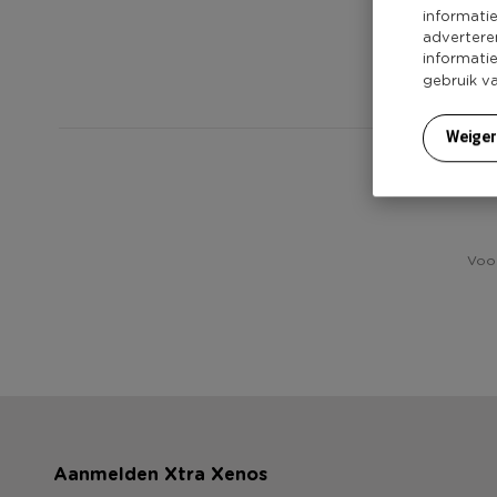
informati
advertere
informati
gebruik v
Weige
H
Voor
Aanmelden Xtra Xenos