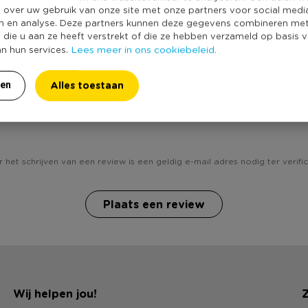
Kleur
e over uw gebruik van onze site met onze partners voor social medi
Productlengte (
n en analyse. Deze partners kunnen deze gegevens combineren me
e die u aan ze heeft verstrekt of die ze hebben verzameld op basis 
Duurzaamheidss
Lees meer in ons cookiebeleid.
an hun services.
Alles toestaan
ren
eb jij Servet xmas - blauw - 33x33 cm ? Schrijf een revie
 het schrijven van een review is een geldig e-mail adres nodig ter verific
Plaats een review
Wij helpen jou!
Z