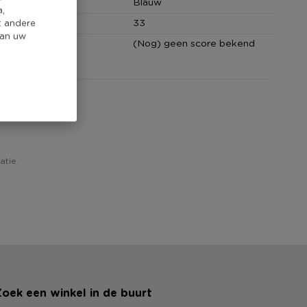
Blauw
a,
cm)
33
t andere
van uw
core
(Nog) geen score bekend
w!
atie.
oek een winkel in de buurt