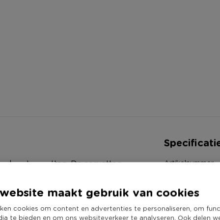
Specificati
Artikelnummer
ke kerstservetten. De servetten
Online Only
jke touch toe aan het kerstdiner!
website maakt gebruik van cookies
Materiaal
Productbreedte
ken cookies om content en advertenties te personaliseren, om func
dia te bieden en om ons websiteverkeer te analyseren. Ook delen w