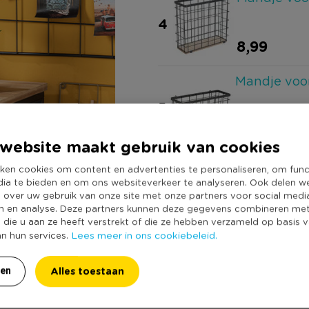
4
8,99
Mandje voor
5
7,79
website maakt gebruik van cookies
Bureau Char
ken cookies om content en advertenties te personaliseren, om func
dia te bieden en om ons websiteverkeer te analyseren. Ook delen w
6
e over uw gebruik van onze site met onze partners voor social medi
n en analyse. Deze partners kunnen deze gegevens combineren me
109,00
e die u aan ze heeft verstrekt of die ze hebben verzameld op basis 
Lees meer in ons cookiebeleid.
an hun services.
201,75
Totaal
Alles toestaan
ren