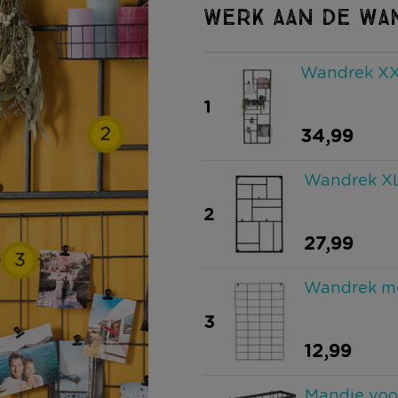
WERK AAN DE WA
Wandrek XXL
1
2
34,99
Wandrek XL
2
27,99
3
Wandrek me
3
12,99
Mandje voo