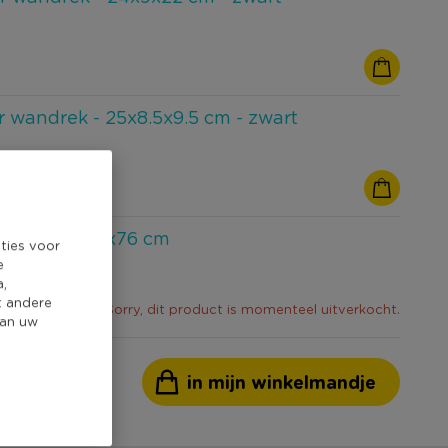
 wandrek - 25x8.5x9.5 cm - zwart
lie - 110x50x76 cm
ties voor
e
a,
t andere
Sorry, dit product is momenteel uitverkocht.
van uw
in mijn winkelmandje