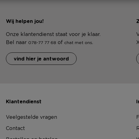
Wij helpen jou!
Z
Onze klantendienst staat voor je klaar.
V
Bel naar
of
.
X
078-77 77 68
chat met ons
vind hier je antwoord
Klantendienst
I
Veelgestelde vragen
F
Contact
R