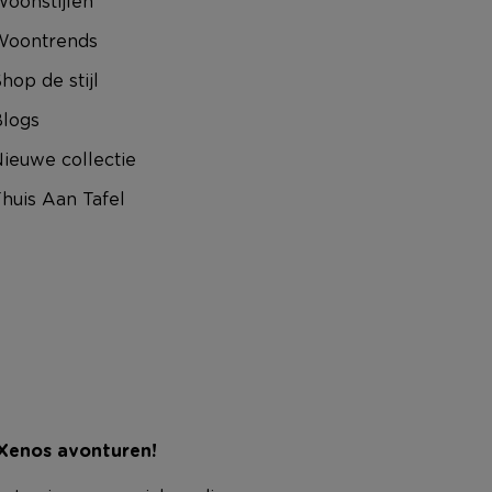
oonstijlen
Woontrends
hop de stijl
logs
ieuwe collectie
huis Aan Tafel
 Xenos avonturen!