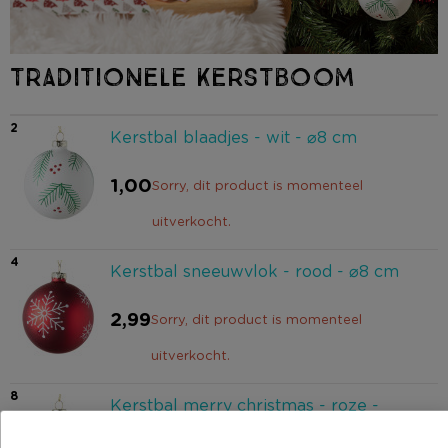
TRADITIONELE KERSTBOOM
2
Kerstbal blaadjes - wit - ⌀8 cm
1,00
Sorry, dit product is momenteel
uitverkocht.
4
Kerstbal sneeuwvlok - rood - ⌀8 cm
2,99
Sorry, dit product is momenteel
uitverkocht.
8
Kerstbal merry christmas - roze -
⌀8 cm