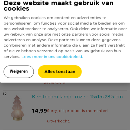
Deze website maakt gebruik van
cookies
1,00
We gebruiken cookies om content en advertenties te
9
Kerstbal bloem - wit
personaliseren, om functies voor social media te bieden en om
ons websiteverkeer te analyseren. Ook delen we informatie over
uw gebruik van onze site met onze partners voor social media,
adverteren en analyse. Deze partners kunnen deze gegevens
1,00
combineren met andere informatie die u aan ze heeft verstrekt
of die ze hebben verzameld op basis van uw gebruik van hun
10
Lees meer in ons cookiebeleid.
services.
Kerstboom slinger - rood - 2 meter
1,49
Alles toestaan
Weigeren
Sorry, dit product is momenteel
uitverkocht.
12
Kerstboom lamp- roze - 15x15x28.5 cm
14,99
Sorry, dit product is momenteel
uitverkocht.