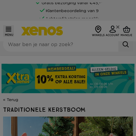
Gratis bezorging vanaf €45,-*
Klantenbeoordeling van 9
Achteraf betalen mogelijk
MENU
WINKELS
ACCOUNT
MANDJE
« Terug
Traditionele kerstboom